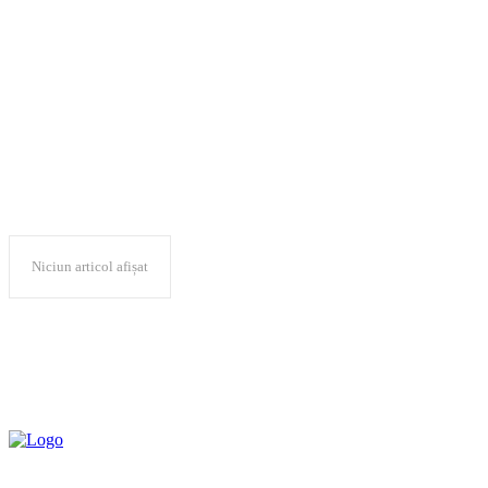
„Economia circulară în
România”
Niciun articol afișat