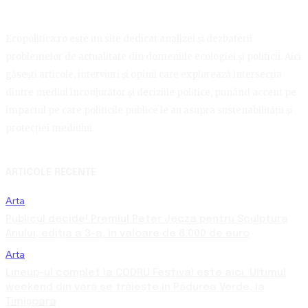
Ecopolitica.ro este un site dedicat analizei și dezbaterii
problemelor de actualitate din domeniile ecologiei și politicii. Aici
găsești articole, interviuri și opinii care explorează intersecția
dintre mediul înconjurător și deciziile politice, punând accent pe
impactul pe care politicile publice le au asupra sustenabilității și
protecției mediului.
ARTICOLE RECENTE
Arta
Publicul decide! Premiul Peter Jecza pentru Sculptura
Anului, ediția a 3-a, în valoare de 8.000 de euro
Arta
Lineup-ul complet la CODRU Festival este aici. Ultimul
weekend din vară se trăiește în Pădurea Verde, la
Timișoara