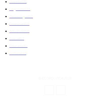
Justitie
175
Legislatie
174
Tehnologie
162
Financiar
160
ABUZURI
158
Social
157
Educatie
151
Cultura
149
© ECOPOLITICA 2024