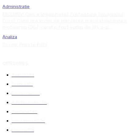
Administratie
EXCLUSIV! Cum a împachetat Prefectura Timiș cazul
Fritz? Când era vorba de pierderea mandatului lipsea
motivarea ÎCCJ, când a fost vorba de 10% s-a...
Analiza
Saving Private Fritz
CATEGORIES
Analiza
344
Politica
301
Economie
267
Administratie
249
Romania
248
International
208
Externe
188