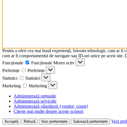
Pentru a oferi cea mai bună experiență, folosim tehnologii, cum ar fi 
cum ar fi comportamentul de navigare sau ID-uri unice pe acest site. Da
Funcționale
Funcționale
Mereu activ
Preferințe
Preferințe
Statistici
Statistici
Marketing
Marketing
Administrează opțiunile
Administrează serviciile
Administrează vânzătorii {vendor_count}
Citește mai multe despre aceste scopuri
Vezi pref
Acceptă
Refuză
Vezi preferințele
Salvează preferințele