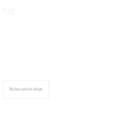
Tag:
defaimare
Niciun articol afișat