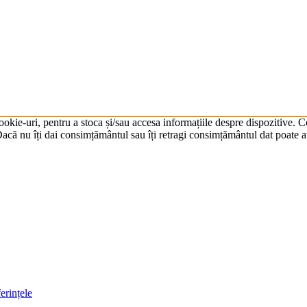
cookie-uri, pentru a stoca și/sau accesa informațiile despre dispozitive.
că nu îți dai consimțământul sau îți retragi consimțământul dat poate av
erințele