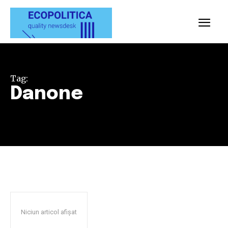
Tag:
Danone
Niciun articol afișat