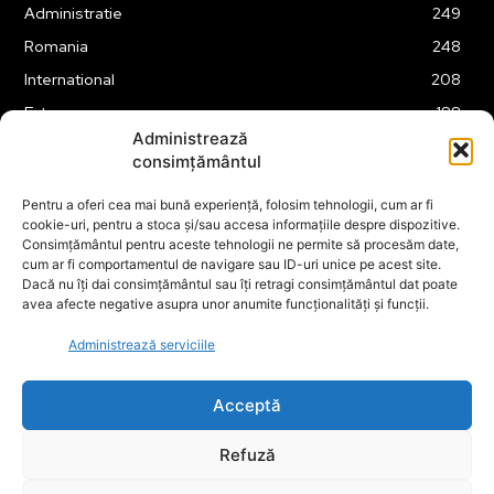
Administratie
249
Romania
248
International
208
Externe
188
Administrează
Justitie
175
consimțământul
Legislatie
174
Pentru a oferi cea mai bună experiență, folosim tehnologii, cum ar fi
Tehnologie
162
cookie-uri, pentru a stoca și/sau accesa informațiile despre dispozitive.
Financiar
160
Consimțământul pentru aceste tehnologii ne permite să procesăm date,
cum ar fi comportamentul de navigare sau ID-uri unice pe acest site.
ABUZURI
158
Dacă nu îți dai consimțământul sau îți retragi consimțământul dat poate
avea afecte negative asupra unor anumite funcționalități și funcții.
Social
157
Educatie
151
Administrează serviciile
Cultura
149
Acceptă
Refuză
© ECOPOLITICA 2024