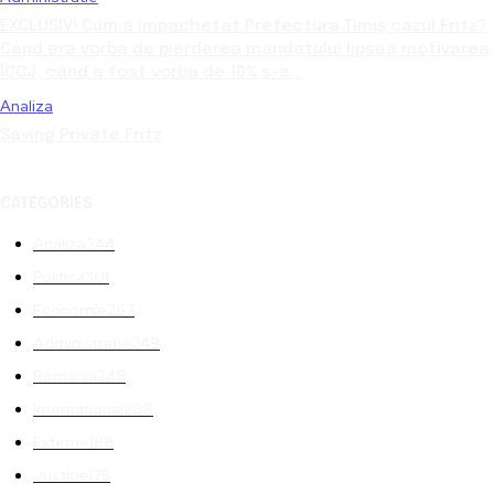
EXCLUSIV! Cum a împachetat Prefectura Timiș cazul Fritz?
Când era vorba de pierderea mandatului lipsea motivarea
ÎCCJ, când a fost vorba de 10% s-a...
Analiza
Saving Private Fritz
CATEGORIES
Analiza
344
Politica
301
Economie
267
Administratie
249
Romania
248
International
208
Externe
188
Justitie
175