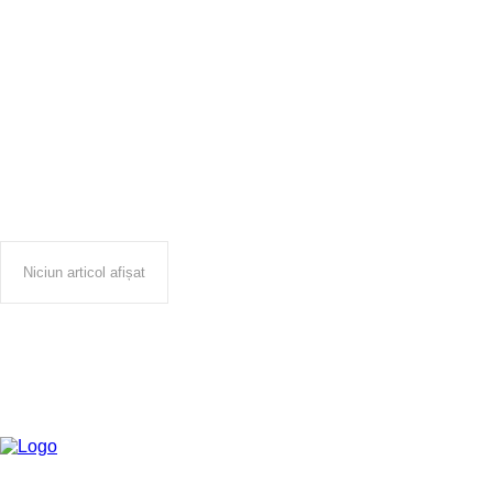
Conferinta de Drept
Bancar
Niciun articol afișat