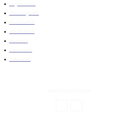
Legislatie
174
Tehnologie
162
Financiar
160
ABUZURI
158
Social
157
Educatie
151
Cultura
149
© ECOPOLITICA 2024