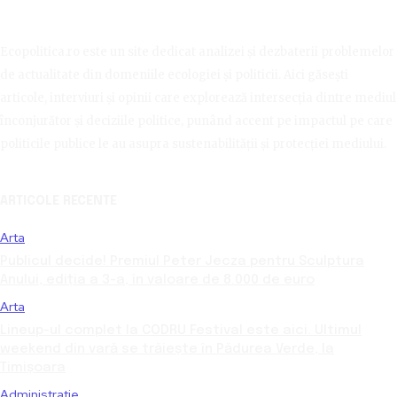
Ecopolitica.ro este un site dedicat analizei și dezbaterii problemelor
de actualitate din domeniile ecologiei și politicii. Aici găsești
articole, interviuri și opinii care explorează intersecția dintre mediul
înconjurător și deciziile politice, punând accent pe impactul pe care
politicile publice le au asupra sustenabilității și protecției mediului.
ARTICOLE RECENTE
Arta
Publicul decide! Premiul Peter Jecza pentru Sculptura
Anului, ediția a 3-a, în valoare de 8.000 de euro
Arta
Lineup-ul complet la CODRU Festival este aici. Ultimul
weekend din vară se trăiește în Pădurea Verde, la
Timișoara
Administratie