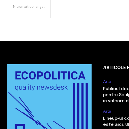
Niciun articol afișat
ARTICOLE 
Arta
Publicul de
pentru Sculp
în valoare 
Arta
Lineup-ul c
este aici. 