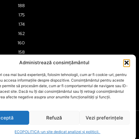
188
175
174
162
160
158
157
Administrează consimțământul
151
ri cea mai bună experiență, folosim tehnologii, cum ar fi cookie-uri, pentru
149
au accesa informațiile despre dispozitive. Consimțământul pentru aceste
ne permite să procesăm date, cum ar fi comportamentul de navigare sau ID-
 acest site. Dacă nu îți dai consimțământul sau îți retragi consimțământul
ea afecte negative asupra unor anumite funcționalități și funcții.
ceptă
Refuză
Vezi preferințele
ECOPOLITICA-un site dedicat analizei și politicii.