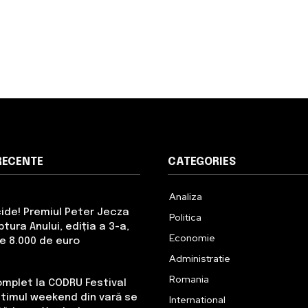
RECENTE
CATEGORIES
Analiza
cide! Premiul Peter Jecza
Politica
tura Anului, ediția a 3-a,
Economie
de 8.000 de euro
Administratie
Romania
omplet la CODRU Festival
Ultimul weekend din vară se
International