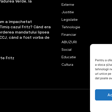
Pădurea Verde, la
Externe
Justitie
Legislatie
Cum a împachetat
Tehnologie
Timiș cazul Fritz? Când era
erderea mandatului lipsea
Financiar
CCJ, când a fost vorba de
ABUZURI
Social
Educatie
te Fritz
Pentru a ofe
Cultura
a stoca și/s
tehnologii 
uri unice pe
dat poate av
Ac