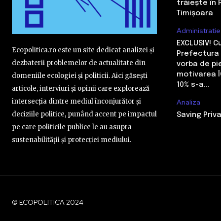
trăiește în 
Timișoara
Administratie
EXCLUSIV! 
Ecopolitica.ro este un site dedicat analizei și
Prefectura 
dezbaterii problemelor de actualitate din
vorba de pi
motivarea Î
domeniile ecologiei și politicii. Aici găsești
10% s-a...
articole, interviuri și opinii care explorează
intersecția dintre mediul înconjurător și
Analiza
deciziile politice, punând accent pe impactul
Saving Priva
pe care politicile publice le au asupra
sustenabilității și protecției mediului.
© ECOPOLITICA 2024