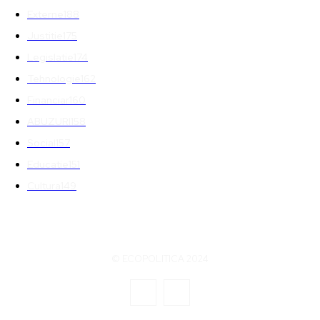
Externe
188
Justitie
175
Legislatie
174
Tehnologie
162
Financiar
160
ABUZURI
158
Social
157
Educatie
151
Cultura
149
© ECOPOLITICA 2024