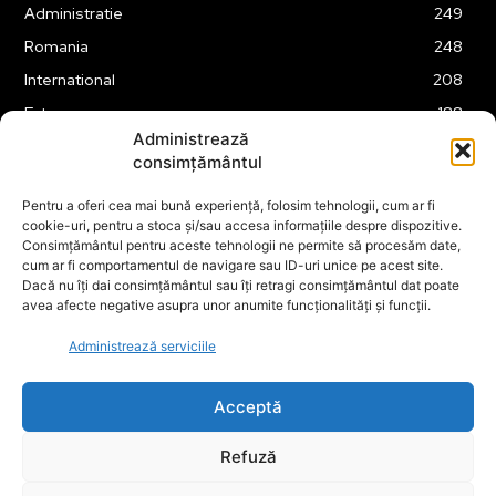
Administratie
249
Romania
248
International
208
Externe
188
Administrează
Justitie
175
consimțământul
Legislatie
174
Pentru a oferi cea mai bună experiență, folosim tehnologii, cum ar fi
Tehnologie
162
cookie-uri, pentru a stoca și/sau accesa informațiile despre dispozitive.
Financiar
160
Consimțământul pentru aceste tehnologii ne permite să procesăm date,
cum ar fi comportamentul de navigare sau ID-uri unice pe acest site.
ABUZURI
158
Dacă nu îți dai consimțământul sau îți retragi consimțământul dat poate
avea afecte negative asupra unor anumite funcționalități și funcții.
Social
157
Educatie
151
Administrează serviciile
Cultura
149
Acceptă
Refuză
© ECOPOLITICA 2024