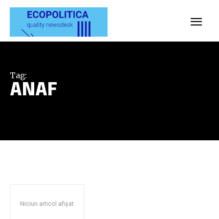
Tag:
ANAF
Niciun articol afișat