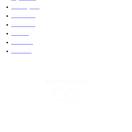
Tehnologie
162
Financiar
160
ABUZURI
158
Social
157
Educatie
151
Cultura
149
© ECOPOLITICA 2024