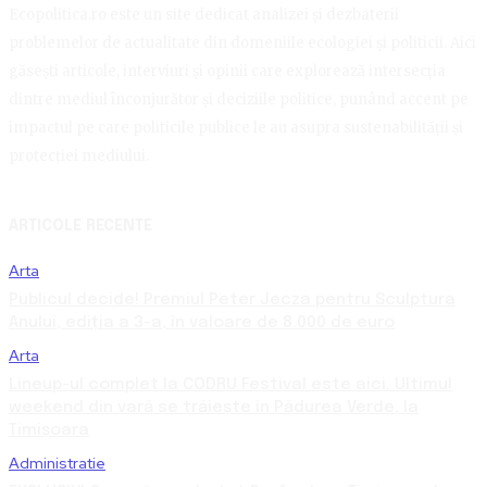
Ecopolitica.ro este un site dedicat analizei și dezbaterii
problemelor de actualitate din domeniile ecologiei și politicii. Aici
găsești articole, interviuri și opinii care explorează intersecția
dintre mediul înconjurător și deciziile politice, punând accent pe
impactul pe care politicile publice le au asupra sustenabilității și
protecției mediului.
ARTICOLE RECENTE
Arta
Publicul decide! Premiul Peter Jecza pentru Sculptura
Anului, ediția a 3-a, în valoare de 8.000 de euro
Arta
Lineup-ul complet la CODRU Festival este aici. Ultimul
weekend din vară se trăiește în Pădurea Verde, la
Timișoara
Administratie