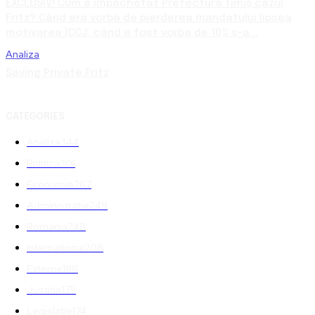
EXCLUSIV! Cum a împachetat Prefectura Timiș cazul
Fritz? Când era vorba de pierderea mandatului lipsea
motivarea ÎCCJ, când a fost vorba de 10% s-a...
Analiza
Saving Private Fritz
CATEGORIES
Analiza
344
Politica
301
Economie
267
Administratie
249
Romania
248
International
208
Externe
188
Justitie
175
Legislatie
174