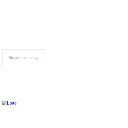
alegeri locale
Niciun articol afișat