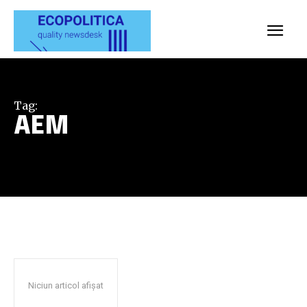
Tag:
AEM
Niciun articol afișat