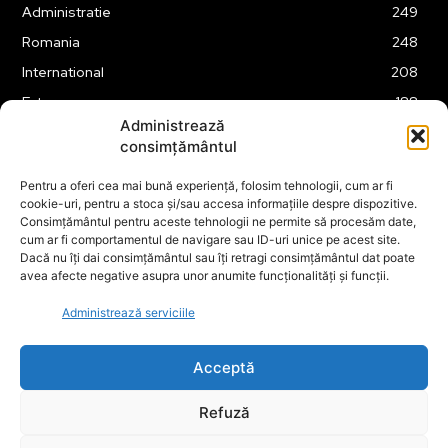
Administratie
249
Romania
248
International
208
Externe
188
Administrează
Justitie
175
consimțământul
Legislatie
174
Pentru a oferi cea mai bună experiență, folosim tehnologii, cum ar fi
Tehnologie
162
cookie-uri, pentru a stoca și/sau accesa informațiile despre dispozitive.
Financiar
160
Consimțământul pentru aceste tehnologii ne permite să procesăm date,
cum ar fi comportamentul de navigare sau ID-uri unice pe acest site.
ABUZURI
158
Dacă nu îți dai consimțământul sau îți retragi consimțământul dat poate
avea afecte negative asupra unor anumite funcționalități și funcții.
Social
157
Educatie
151
Administrează serviciile
Cultura
149
Acceptă
Refuză
© ECOPOLITICA 2024