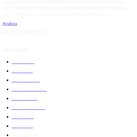
EXCLUSIV! Cum a împachetat Prefectura Timiș cazul
Fritz? Când era vorba de pierderea mandatului lipsea
motivarea ÎCCJ, când a fost vorba de 10% s-a...
Analiza
Saving Private Fritz
CATEGORIES
Analiza
344
Politica
301
Economie
267
Administratie
249
Romania
248
International
208
Externe
188
Justitie
175
Legislatie
174