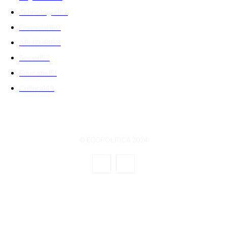
Tehnologie
162
Financiar
160
ABUZURI
158
Social
157
Educatie
151
Cultura
149
© ECOPOLITICA 2024