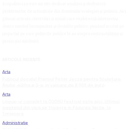
Ecopolitica.ro este un site dedicat analizei și dezbaterii
problemelor de actualitate din domeniile ecologiei și politicii. Aici
găsești articole, interviuri și opinii care explorează intersecția
dintre mediul înconjurător și deciziile politice, punând accent pe
impactul pe care politicile publice le au asupra sustenabilității și
protecției mediului.
ARTICOLE RECENTE
Arta
Publicul decide! Premiul Peter Jecza pentru Sculptura
Anului, ediția a 3-a, în valoare de 8.000 de euro
Arta
Lineup-ul complet la CODRU Festival este aici. Ultimul
weekend din vară se trăiește în Pădurea Verde, la
Timișoara
Administratie