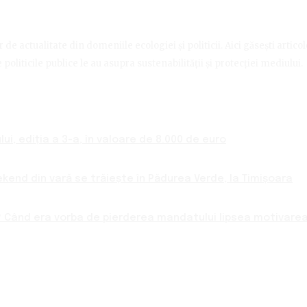
de actualitate din domeniile ecologiei și politicii. Aici găsești artico
politicile publice le au asupra sustenabilității și protecției mediului.
ui, ediția a 3-a, în valoare de 8.000 de euro
ekend din vară se trăiește în Pădurea Verde, la Timișoara
 Când era vorba de pierderea mandatului lipsea motivarea 