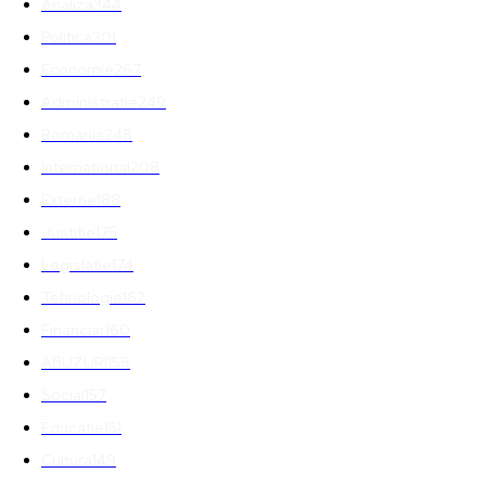
Analiza
344
Politica
301
Economie
267
Administratie
249
Romania
248
International
208
Externe
188
Justitie
175
Legislatie
174
Tehnologie
162
Financiar
160
ABUZURI
158
Social
157
Educatie
151
Cultura
149