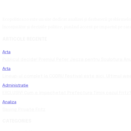
Ecopolitica.ro este un site dedicat analizei și dezbaterii problemelor 
înconjurător și deciziile politice, punând accent pe impactul pe care 
ARTICOLE RECENTE
Arta
Publicul decide! Premiul Peter Jecza pentru Sculptura Anul
Arta
Lineup-ul complet la CODRU Festival este aici. Ultimul we
Administratie
EXCLUSIV! Cum a împachetat Prefectura Timiș cazul Fritz?
Analiza
Saving Private Fritz
CATEGORIES