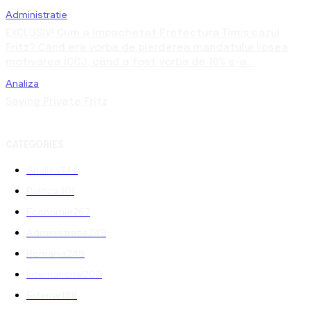
Administratie
EXCLUSIV! Cum a împachetat Prefectura Timiș cazul
Fritz? Când era vorba de pierderea mandatului lipsea
motivarea ÎCCJ, când a fost vorba de 10% s-a...
Analiza
Saving Private Fritz
CATEGORIES
Analiza
344
Politica
301
Economie
267
Administratie
249
Romania
248
International
208
Externe
188