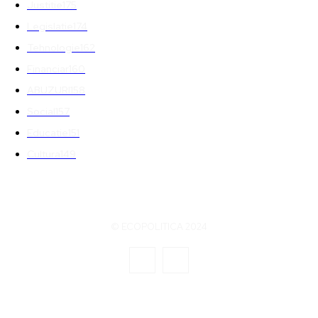
Justitie
175
Legislatie
174
Tehnologie
162
Financiar
160
ABUZURI
158
Social
157
Educatie
151
Cultura
149
© ECOPOLITICA 2024