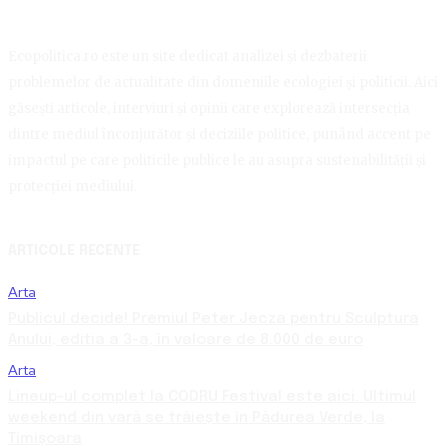
Ecopolitica.ro este un site dedicat analizei și dezbaterii
problemelor de actualitate din domeniile ecologiei și politicii. Aici
găsești articole, interviuri și opinii care explorează intersecția
dintre mediul înconjurător și deciziile politice, punând accent pe
impactul pe care politicile publice le au asupra sustenabilității și
protecției mediului.
ARTICOLE RECENTE
Arta
Publicul decide! Premiul Peter Jecza pentru Sculptura
Anului, ediția a 3-a, în valoare de 8.000 de euro
Arta
Lineup-ul complet la CODRU Festival este aici. Ultimul
weekend din vară se trăiește în Pădurea Verde, la
Timișoara