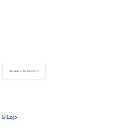
a serviciilor şi a
lucrătorilor
Niciun articol afișat