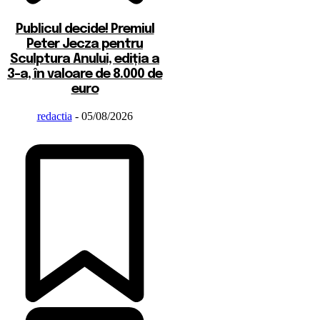
Publicul decide! Premiul
Peter Jecza pentru
Sculptura Anului, ediția a
3-a, în valoare de 8.000 de
euro
redactia
-
05/08/2026