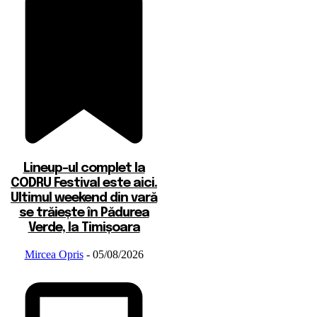
Lineup-ul complet la
CODRU Festival este aici.
Ultimul weekend din vară
se trăiește în Pădurea
Verde, la Timișoara
Mircea Opris
-
05/08/2026