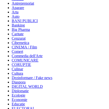
Antreprenoriat
Aparare
Arta
Auto
BANI PUBLICI
Banking
Big Pharma
Caritate
Cenzurat
Cibernetica
CINEMA / Film
Comert
Commedia dell'Arte
COMUNICARE
CORUPTIE
Culinar
Cultura
Dezinformare / Fake news
Diaspora
DIGITAL WORLD
Diplomatie
Ecologie
Economie
Educatie
ELECTORAL