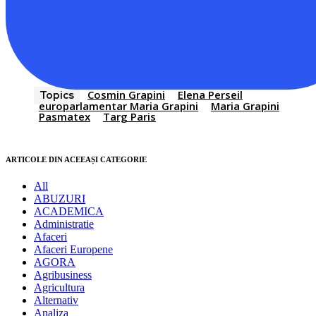
Cosmin Grapini
Elena Perseil
Topics
europarlamentar Maria Grapini
Maria Grapini
Pasmatex
Targ Paris
ARTICOLE DIN ACEEAȘI CATEGORIE
All
ABUZURI
ACADEMICA
Administratie
Afaceri
Afaceri Europene
AGORA
Agribusiness
Agricultura
Alternativ
Analiza