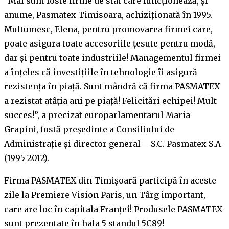
“Mai sunt foste firme de stat care funcționează, și
anume, Pasmatex Timisoara, achiziționată în 1995.
Multumesc, Elena, pentru promovarea firmei care,
poate asigura toate accesoriile țesute pentru modă,
dar și pentru toate industriile! Managementul firmei
a înțeles că investițiile în tehnologie îi asigură
rezistența în piață. Sunt mândră că firma PASMATEX
a rezistat atâția ani pe piață! Felicitări echipei! Mult
succes!”, a precizat europarlamentarul Maria
Grapini, fostă președinte a Consiliului de
Administrație și director general – S.C. Pasmatex S.A
(1995-2012).
Firma PASMATEX din Timișoară participă în aceste
zile la Premiere Vision Paris, un Târg important,
care are loc în capitala Franței! Produsele PASMATEX
sunt prezentate în hala 5 standul 5C89!