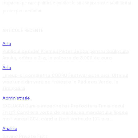
impactul pe care politicile publice le au asupra sustenabilității și
protecției mediului.
ARTICOLE RECENTE
Arta
Publicul decide! Premiul Peter Jecza pentru Sculptura
Anului, ediția a 3-a, în valoare de 8.000 de euro
Arta
Lineup-ul complet la CODRU Festival este aici. Ultimul
weekend din vară se trăiește în Pădurea Verde, la
Timișoara
Administratie
EXCLUSIV! Cum a împachetat Prefectura Timiș cazul
Fritz? Când era vorba de pierderea mandatului lipsea
motivarea ÎCCJ, când a fost vorba de 10% s-a...
Analiza
Saving Private Fritz