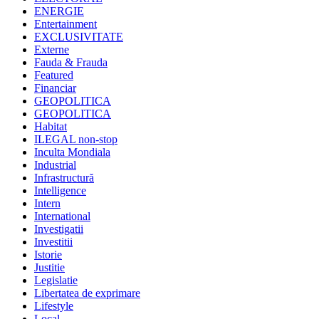
ENERGIE
Entertainment
EXCLUSIVITATE
Externe
Fauda & Frauda
Featured
Financiar
GEOPOLITICA
GEOPOLITICA
Habitat
ILEGAL non-stop
Inculta Mondiala
Industrial
Infrastructură
Intelligence
Intern
International
Investigatii
Investitii
Istorie
Justitie
Legislatie
Libertatea de exprimare
Lifestyle
Local