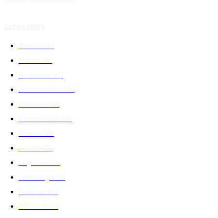
CATEGORIES
Analiza
344
Politica
301
Economie
267
Administratie
249
Romania
248
International
208
Externe
188
Justitie
175
Legislatie
174
Tehnologie
162
Financiar
160
ABUZURI
158