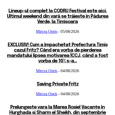
Lineup-ul complet la CODRU Festival este aici.
Ultimul weekend din vară se trăiește în Pădurea
Verde, la Timișoara
Mircea Opris
-
05/08/2026
EXCLUSIV! Cum a împachetat Prefectura Timiș
cazul Fritz? Când era vorba de pierderea
mandatului lipsea motivarea ÎCCJ, când a fost
vorba de 10% s-a...
Mircea Opris
-
04/08/2026
Saving Private Fritz
Mircea Opris
-
04/08/2026
Prelungește vara la Marea Roșie! Vacanțe în
Hurghada și Sharm el Sheikh, din septembrie