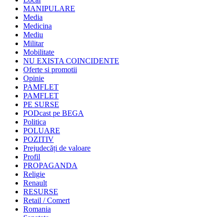
MANIPULARE
Media
Medicina
Mediu
Militar
Mobilitate
NU EXISTA COINCIDENTE
Oferte si promotii
Opinie
PAMFLET
PAMFLET
PE SURSE
PODcast pe BEGA
Politica
POLUARE
POZITIV
Prejudecăți de valoare
Profil
PROPAGANDA
Religie
Renault
RESURSE
Retail / Comert
Romania