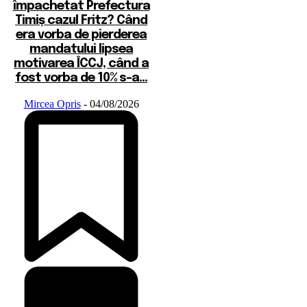
împachetat Prefectura
Timiș cazul Fritz? Când
era vorba de pierderea
mandatului lipsea
motivarea ÎCCJ, când a
fost vorba de 10% s-a...
Mircea Opris
-
04/08/2026