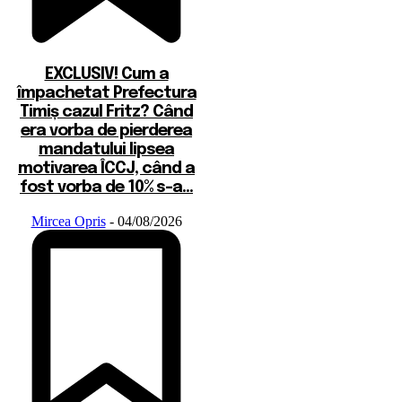
EXCLUSIV! Cum a
împachetat Prefectura
Timiș cazul Fritz? Când
era vorba de pierderea
mandatului lipsea
motivarea ÎCCJ, când a
fost vorba de 10% s-a...
Mircea Opris
-
04/08/2026