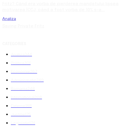
Fritz? Când era vorba de pierderea mandatului lipsea
motivarea ÎCCJ, când a fost vorba de 10% s-a...
Analiza
Saving Private Fritz
CATEGORIES
Analiza
344
Politica
301
Economie
267
Administratie
249
Romania
248
International
208
Externe
188
Justitie
175
Legislatie
174