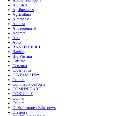
Afaceri Europene
AGORA
Agribusiness
Agricultura
Alternativ
Analiza
Antreprenoriat
Aparare
Arta
Auto
BANI PUBLICI
Banking
Big Pharma
Caritate
Cenzurat
Cibernetica
CINEMA / Film
Comert
Commedia dell'Arte
COMUNICARE
CORUPTIE
Culinar
Cultura
Dezinformare / Fake news
Diaspora