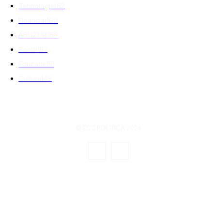
Tehnologie
162
Financiar
160
ABUZURI
158
Social
157
Educatie
151
Cultura
149
© ECOPOLITICA 2024