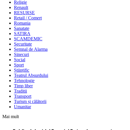
Religie
Renault
RESURSE
Retail / Comert
Romania
Sanatate
SATIRA
SCAMDEMIC
Securitate
Semnal de Alarma
Sinecuri
Social
Sport
Științific
Teatrul Absurdului
Tehnologie
Timp liber
Traditii
Transport
Turism și călătorii
Umanitar
Mai mult