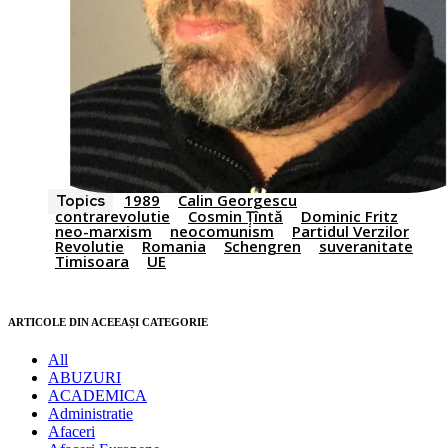
1989
Calin Georgescu
Topics
contrarevolutie
Cosmin Țîntă
Dominic Fritz
neo-marxism
neocomunism
Partidul Verzilor
Revolutie
Romania
Schengren
suveranitate
Timisoara
UE
ARTICOLE DIN ACEEAȘI CATEGORIE
All
ABUZURI
ACADEMICA
Administratie
Afaceri