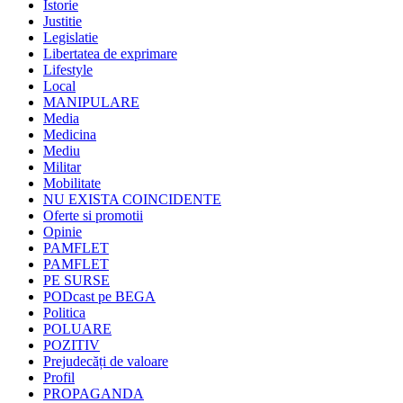
Istorie
Justitie
Legislatie
Libertatea de exprimare
Lifestyle
Local
MANIPULARE
Media
Medicina
Mediu
Militar
Mobilitate
NU EXISTA COINCIDENTE
Oferte si promotii
Opinie
PAMFLET
PAMFLET
PE SURSE
PODcast pe BEGA
Politica
POLUARE
POZITIV
Prejudecăți de valoare
Profil
PROPAGANDA