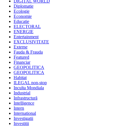
DIGITAL WORLD
Diplomatie
Ecologie
Economie
Educatie
ELECTORAL
ENERGIE
Entertainment
EXCLUSIVITATE
Externe
Fauda & Frauda
Featured
Financiar
GEOPOLITICA
GEOPOLITICA
Habitat
ILEGAL non-stop
Inculta Mondiala
Industrial
Infrastructură
Intelligence
Intern
International
Investigatii
Investitii