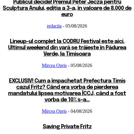
Publicul decide! Premiul Peter Jecza pentru
Sculptura Anului, ediția a 3-a, în valoare de 8.000 de
euro
redactia
-
05/08/2026
Lineup-ul complet la CODRU Festival este aici.
Ultimul weekend din vară se trăiește în Pădurea
Verde, la Timișoara
Mircea Opris
-
05/08/2026
EXCLUSIV! Cum a împachetat Prefectura Timiș
cazul Fritz? Când era vorba de pierderea
mandatului lipsea motivarea ÎCCJ, când a fost
vorba de 10% s-a...
Mircea Opris
-
04/08/2026
Saving Private Fritz