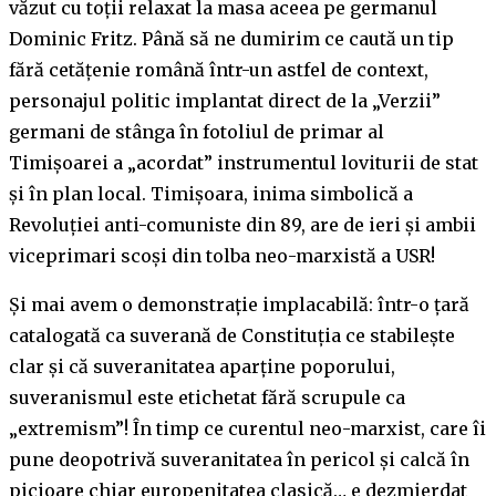
văzut cu toții relaxat la masa aceea pe germanul
Dominic Fritz. Până să ne dumirim ce caută un tip
fără cetățenie română într-un astfel de context,
personajul politic implantat direct de la „Verzii”
germani de stânga în fotoliul de primar al
Timișoarei a „acordat” instrumentul loviturii de stat
și în plan local. Timișoara, inima simbolică a
Revoluției anti-comuniste din 89, are de ieri și ambii
viceprimari scoși din tolba neo-marxistă a USR!
Și mai avem o demonstrație implacabilă: într-o țară
catalogată ca suverană de Constituția ce stabilește
clar și că suveranitatea aparține poporului,
suveranismul este etichetat fără scrupule ca
„extremism”! În timp ce curentul neo-marxist, care îi
pune deopotrivă suveranitatea în pericol și calcă în
picioare chiar europenitatea clasică… e dezmierdat