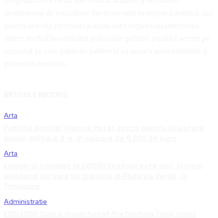
Ecopolitica.ro este un site dedicat analizei și dezbaterii
problemelor de actualitate din domeniile ecologiei și politicii. Aici
găsești articole, interviuri și opinii care explorează intersecția
dintre mediul înconjurător și deciziile politice, punând accent pe
impactul pe care politicile publice le au asupra sustenabilității și
protecției mediului.
ARTICOLE RECENTE
Arta
Publicul decide! Premiul Peter Jecza pentru Sculptura
Anului, ediția a 3-a, în valoare de 8.000 de euro
Arta
Lineup-ul complet la CODRU Festival este aici. Ultimul
weekend din vară se trăiește în Pădurea Verde, la
Timișoara
Administratie
EXCLUSIV! Cum a împachetat Prefectura Timiș cazul