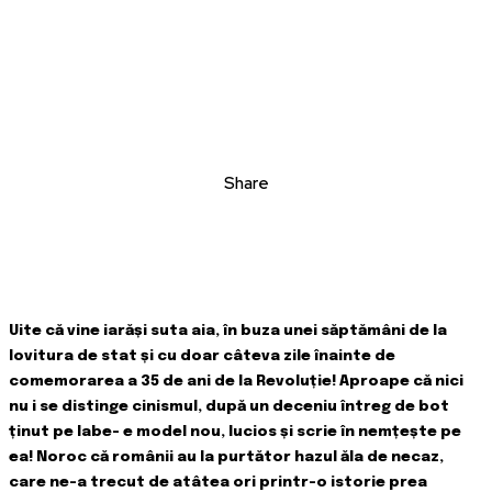
Share
Uite că vine iarăși suta aia, în buza unei săptămâni de la
lovitura de stat și cu doar câteva zile înainte de
comemorarea a 35 de ani de la Revoluție! Aproape că nici
nu i se distinge cinismul, după un deceniu întreg de bot
ținut pe labe- e model nou, lucios și scrie în nemțește pe
ea! Noroc că românii au la purtător hazul ăla de necaz,
care ne-a trecut de atâtea ori printr-o istorie prea