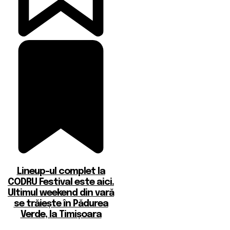
Lineup-ul complet la
CODRU Festival este aici.
Ultimul weekend din vară
se trăiește în Pădurea
Verde, la Timișoara