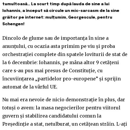
tumultoasă… La scurt timp după lauda de sine a lui
Iohannis, a început să circule un mic-sarcasm de la sine
grăitor pe internet: mulțumim, Georgescule, pentru
Schengen!
Dincolo de glume sau de importanța în sine a
anunțului, cu ocazia asta primim pe viu și proba
orchestrației complete din spatele loviturii de stat de
la 6 decembrie: Iohannis, pe mâna altor 9 cetățeni
care s-au pus mai presus de Constituție, cu
încuviințarea „partidelor pro-europene” și sprijin
automat de la vârful UE.
Nu mai era nevoie de nicio demonstrație în plus, dar
totuși o avem: la masa negocierilor pentru viitorul
guvern și stabilirea candidatului comun la
Președinție a stat, netulburat, un cetățean străin. L-ați