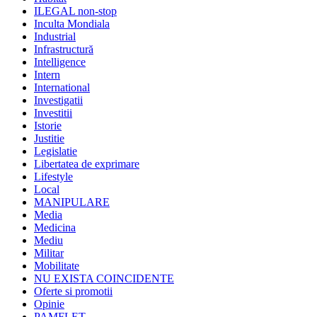
ILEGAL non-stop
Inculta Mondiala
Industrial
Infrastructură
Intelligence
Intern
International
Investigatii
Investitii
Istorie
Justitie
Legislatie
Libertatea de exprimare
Lifestyle
Local
MANIPULARE
Media
Medicina
Mediu
Militar
Mobilitate
NU EXISTA COINCIDENTE
Oferte si promotii
Opinie
PAMFLET