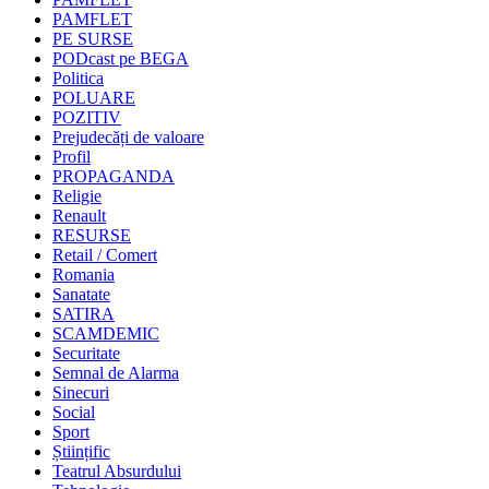
PAMFLET
PE SURSE
PODcast pe BEGA
Politica
POLUARE
POZITIV
Prejudecăți de valoare
Profil
PROPAGANDA
Religie
Renault
RESURSE
Retail / Comert
Romania
Sanatate
SATIRA
SCAMDEMIC
Securitate
Semnal de Alarma
Sinecuri
Social
Sport
Științific
Teatrul Absurdului