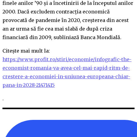
finele anilor ’90 și a încetinirii de la începutul anilor
2000. Dacă excludem contracția economică
provocată de pandemie în 2020, creșterea din acest
an ar urma să fie cea mai slabă de după criza
financiară din 2009, subliniază Banca Mondială.
Citește mai mult la:
https://www.profit.ro/stiri/economie/infografic-the-
economist-romania-va-avea-cel-mai-rapid-ritm-de-
crestere-a-economiei-in-uniunea-europeana-chiar-
pana-in-2028-21471415
.