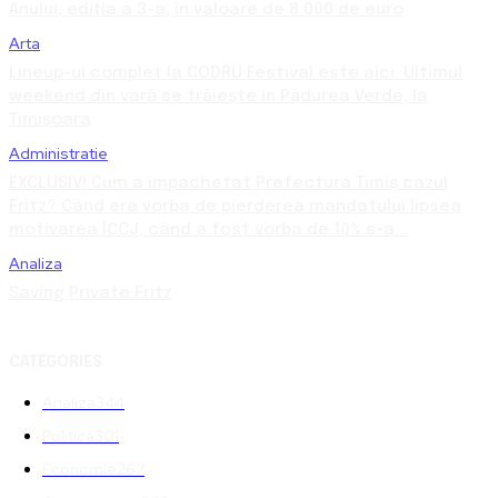
Anului, ediția a 3-a, în valoare de 8.000 de euro
Arta
Lineup-ul complet la CODRU Festival este aici. Ultimul
weekend din vară se trăiește în Pădurea Verde, la
Timișoara
Administratie
EXCLUSIV! Cum a împachetat Prefectura Timiș cazul
Fritz? Când era vorba de pierderea mandatului lipsea
motivarea ÎCCJ, când a fost vorba de 10% s-a...
Analiza
Saving Private Fritz
CATEGORIES
Analiza
344
Politica
301
Economie
267