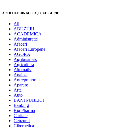
ARTICOLE DIN ACEEAȘI CATEGORIE
All
ABUZURI
ACADEMICA
Administratie
Afaceri
Afaceri Europene
AGORA
Agribusiness
Agricultura
Alternativ
Analiza
Antreprenoriat
Aparare
Arta
Auto
BANI PUBLICI
Banking
Big Pharma
Caritate
Cenzurat
Cibernetica