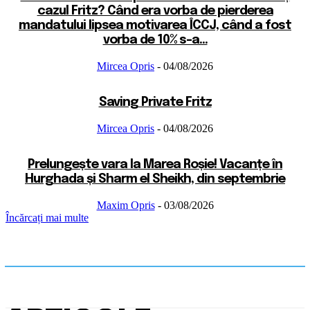
cazul Fritz? Când era vorba de pierderea
mandatului lipsea motivarea ÎCCJ, când a fost
vorba de 10% s-a...
Mircea Opris
-
04/08/2026
Saving Private Fritz
Mircea Opris
-
04/08/2026
Prelungește vara la Marea Roșie! Vacanțe în
Hurghada și Sharm el Sheikh, din septembrie
Maxim Opris
-
03/08/2026
Încărcați mai multe