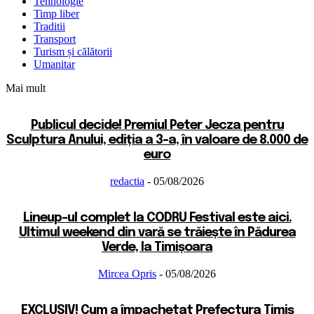
Tehnologie
Timp liber
Traditii
Transport
Turism și călătorii
Umanitar
Mai mult
Publicul decide! Premiul Peter Jecza pentru
Sculptura Anului, ediția a 3-a, în valoare de 8.000 de
euro
redactia
-
05/08/2026
Lineup-ul complet la CODRU Festival este aici.
Ultimul weekend din vară se trăiește în Pădurea
Verde, la Timișoara
Mircea Opris
-
05/08/2026
EXCLUSIV! Cum a împachetat Prefectura Timiș