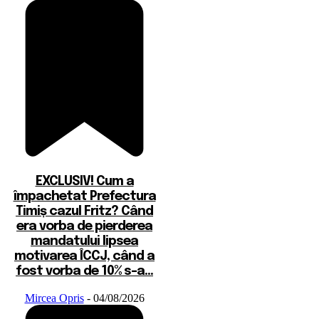
EXCLUSIV! Cum a
împachetat Prefectura
Timiș cazul Fritz? Când
era vorba de pierderea
mandatului lipsea
motivarea ÎCCJ, când a
fost vorba de 10% s-a...
Mircea Opris
-
04/08/2026