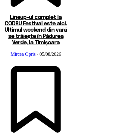
Lineup-ul complet la
CODRU Festival este aici.
Ultimul weekend din vară
se trăiește în Pădurea
Verde, la Timișoara
Mircea Opris
-
05/08/2026