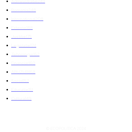
Administratie
249
Romania
248
International
208
Externe
188
Justitie
175
Legislatie
174
Tehnologie
162
Financiar
160
ABUZURI
158
Social
157
Educatie
151
Cultura
149
© ECOPOLITICA 2024