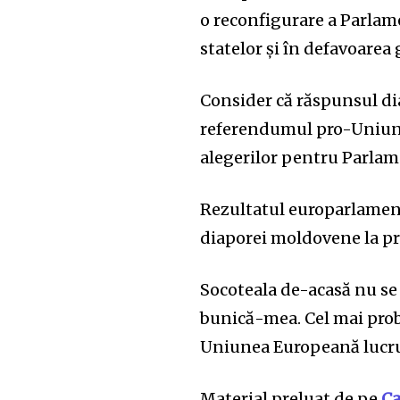
o reconfigurare a Parlam
statelor și în defavoarea g
Consider că răspunsul dia
referendumul pro-Uniune
alegerilor pentru Parlam
Rezultatul europarlamen
diaporei moldovene la pre
Socoteala de-acasă nu se
bunică-mea. Cel mai proba
Uniunea Europeană lucru
Material preluat de pe
Ca