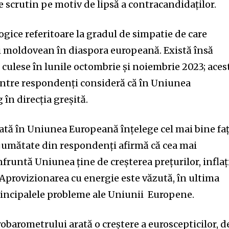
e scrutin pe motiv de lipsă a contracandidaților.
logice referitoare la gradul de simpatie de care
ui moldovean în diaspora europeană. Există însă
culese în lunile octombrie și noiembrie 2023; aces
 dintre respondenți consideră că în Uniunea
în direcția greșită.
tă în Uniunea Europeană înțelege cel mai bine fa
 jumătate din respondenți afirmă că cea mai
fruntă Uniunea ține de creșterea prețurilor, inflaț
ii. Aprovizionarea cu energie este văzută, în ultima
principalele probleme ale Uniunii Europene.
obarometrului arată o creștere a euroscepticilor, d