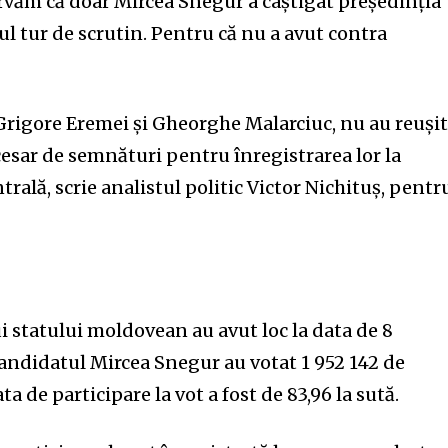
văm că doar Mircea Snegur a câștigat președinția
 tur de scrutin. Pentru că nu a avut contra
 Grigore Eremei și Gheorghe Malarciuc, nu au reuși
esar de semnături pentru înregistrarea lor la
trală, scrie analistul politic Victor Nichituș, pentr
ui statului moldovean au avut loc la data de 8
andidatul Mircea Snegur au votat 1 952 142 de
a de participare la vot a fost de 83,96 la sută.