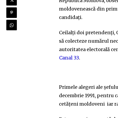
Republica Moldova, obser
moldovenească din primul
candidați.
Ceilalți doi pretendenți,
să colecteze numărul nec
autoritatea electorală cen
Canal 33
.
Primele alegeri ale șeful
decembrie 1991, pentru c
cetățeni moldoveni iar rat