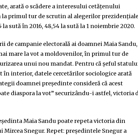
ate, arată o scădere a interesului cetățenului
la primul tur de scrutin al alegerilor prezidențiale
5 la sută în 2016, 48,54 la sută la 1 noiembrie 2020.
erii de campanie electorală ai doamnei Maia Sandu,
ai mare la vot a moldovenilor, în primul tur de
curizarea unui nou mandat. Pentru că șeful statulu
în interior, datele cercetărilor sociologice arată
rategii doamnei președinte consideră că acest
te diaspora la vot” securizându-i astfel, victoria 
reședinta Maia Sandu poate repeta victoria din
ui Mircea Snegur. Repet: președintele Snegur a