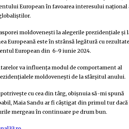
entului European în favoarea interesului național 
lobaliștilor.
sporei moldovenești la alegerile prezidențiale și l
a Europeană este în strânsă legătură cu rezultate
entul European din 6-9 iunie 2024.
tarelor va influența modul de comportament al
zidențialele moldovenești de la sfârșitul anului.
 potrivește cu cea din târg, obișnuia să-mi spună
bil, Maia Sandu ar fi câștigat din primul tur dacă
rile mergeau în continuare pe drum bun.
nal33.ro
.