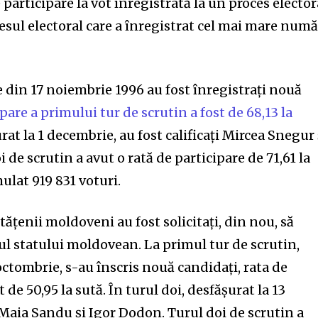
participare la vot înregistrată la un proces elector
esul electoral care a înregistrat cel mai mare numă
e din 17 noiembrie 1996 au fost înregistrați nouă
ipare a primului tur de scrutin a fost de 68,13 la
rat la 1 decembrie, au fost calificați Mircea Snegur 
 de scrutin a avut o rată de participare de 71,61 la
ulat 919 831 voturi.
etățenii moldoveni au fost solicitați, din nou, să
ful statului moldovean. La primul tur de scrutin,
octombrie, s-au înscris nouă candidați, rata de
t de 50,95 la sută. În turul doi, desfășurat la 13
 Maia Sandu și Igor Dodon. Turul doi de scrutin a