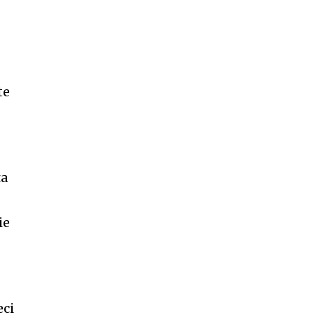
te
ța
ie
eci