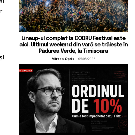
al
r
Lineup-ul complet la CODRU Festival este
aici. Ultimul weekend din vară se trăiește în
Pădurea Verde, la Timișoara
și
Mircea Opris
-
05/08/2026