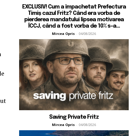
EXCLUSIV! Cum a împachetat Prefectura
Timiș cazul Fritz? Când era vorba de
pierderea mandatului lipsea motivarea
ÎCCJ, când a fost vorba de 10% s-a...
Mircea Opris
-
04/08/2026
a
de
rut
Saving Private Fritz
Mircea Opris
-
04/08/2026