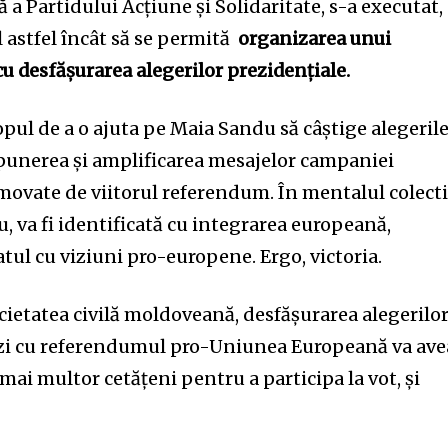
a Partidului Acțiune și Solidaritate, s-a executat,
 astfel încât să se permită
organizarea unui
cu desfășurarea alegerilor prezidențiale.
copul de a o ajuta pe Maia Sandu să câștige alegeril
punerea și amplificarea mesajelor campaniei
omovate de viitorul referendum. În mentalul colect
 va fi identificată cu integrarea europeană,
ratul cu viziuni pro-europene. Ergo, victoria.
ocietatea civilă moldoveană, desfășurarea alegerilo
i zi cu referendumul pro-Uniunea Europeană va ave
mai multor cetățeni pentru a participa la vot, și