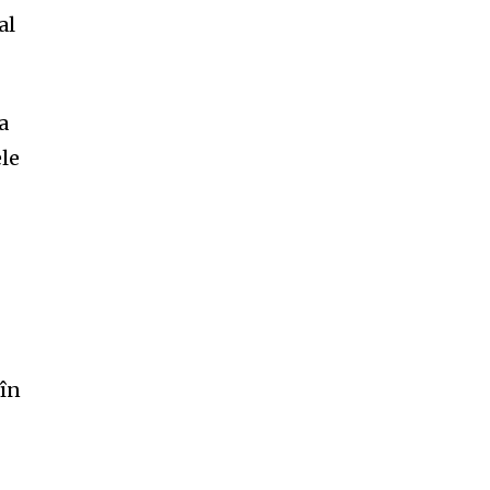
al
a
le
 în