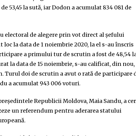
e de 53,45 la sută, iar Dodon a acumulat 834 081 de
iu electoral de alegere prin vot direct al șefului
 loc la data de 1 noiembrie 2020, la el s-au înscris
ticipare a primului tur de scrutin a fost de 48,54 l
urat la data de 15 noiembrie, s-au calificat, din nou,
 Turul doi de scrutin a avut o rată de participare 
ndu a acumulat 943 006 voturi.
 președintele Republicii Moldova, Maia Sandu, a ce
zeze un referendum pentru aderarea statului
uropeană.