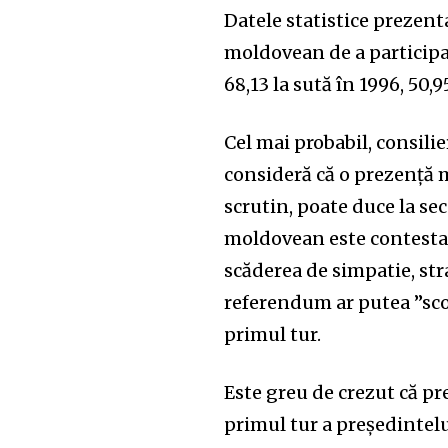
Datele statistice prezent
moldovean de a participa 
68,13 la sută în 1996, 50,9
Cel mai probabil, consili
consideră că o prezență m
scrutin, poate duce la se
moldovean este contestat 
scăderea de simpatie, st
referendum ar putea ”scoa
primul tur.
Este greu de crezut că p
primul tur a președintel