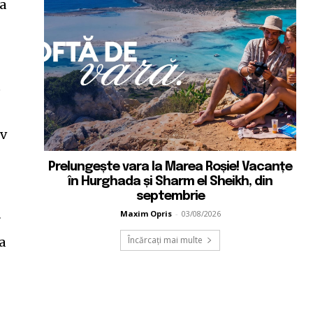
 a
e
iv
Prelungește vara la Marea Roșie! Vacanțe
în Hurghada și Sharm el Sheikh, din
septembrie
Maxim Opris
-
03/08/2026
r
Încărcați mai multe
a