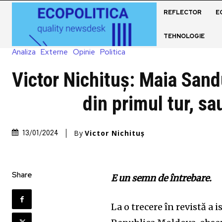
REFLECTOR
E
TEHNOLOGIE
Analiza
Externe
Opinie
Politica
Victor Nichituş: Maia San
din primul tur, sa
By
Victor Nichituș
13/01/2024
Share
E un semn de întrebare.
La o trecere în revistă a