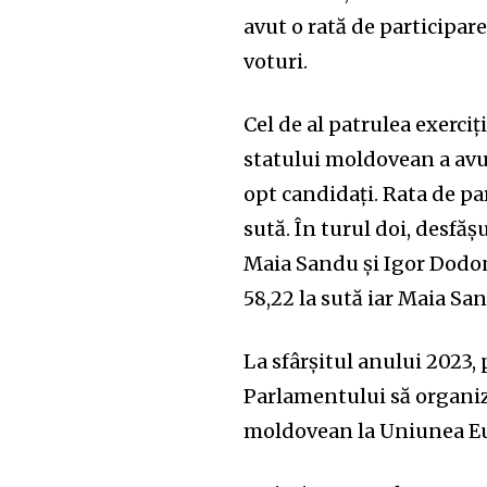
avut o rată de participar
voturi.
Cel de al patrulea exerciț
statului moldovean a avut
opt candidați. Rata de par
sută. În turul doi, desfăș
Maia Sandu și Igor Dodon.
58,22 la sută iar Maia Sa
La sfârșitul anului 2023,
Parlamentului să organi
moldovean la Uniunea E