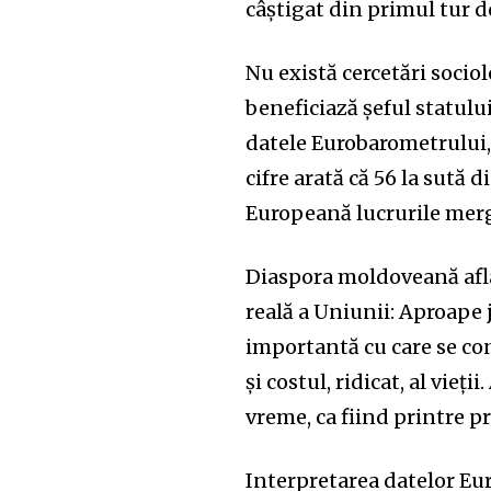
câștigat din primul tur d
Nu există cercetări socio
beneficiază șeful statul
datele Eurobarometrului, 
cifre arată că 56 la sută
Europeană lucrurile merg 
Diaspora moldoveană afla
reală a Uniunii: Aproape
importantă cu care se con
și costul, ridicat, al vieț
vreme, ca fiind printre 
Interpretarea datelor Eur