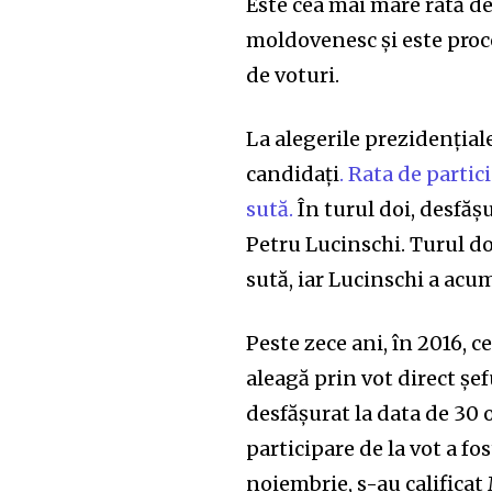
Este cea mai mare rată de 
moldovenesc și este proc
de voturi.
La alegerile prezidențial
candidați
. Rata de partic
sută.
În turul doi, desfășu
Petru Lucinschi. Turul doi
sută, iar Lucinschi a acum
Peste zece ani, în 2016, c
aleagă prin vot direct șe
desfășurat la data de 30 
participare de la vot a fos
noiembrie, s-au calificat