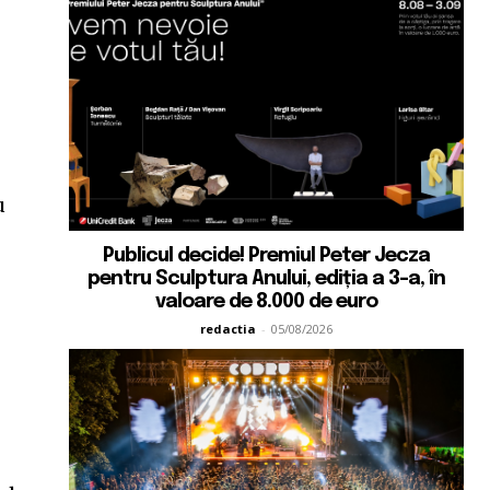
t
u
Publicul decide! Premiul Peter Jecza
pentru Sculptura Anului, ediția a 3-a, în
valoare de 8.000 de euro
redactia
-
05/08/2026