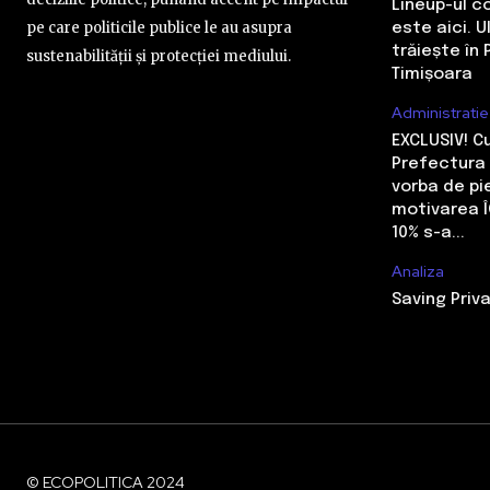
Lineup-ul c
pe care politicile publice le au asupra
este aici. 
trăiește în 
sustenabilității și protecției mediului.
Timișoara
Administratie
EXCLUSIV! 
Prefectura 
vorba de pi
motivarea Î
10% s-a...
Analiza
Saving Priva
© ECOPOLITICA 2024