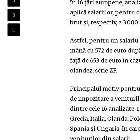
în 16 ţări europene, anali
aplică salariilor, pentru 
brut şi, respectiv, a 3.00
Astfel, pentru un salariu
mână cu 572 de euro după 
faţă de 653 de euro în ca
olandez, scrie ZF.
Principalul motiv pentru a
de impozitare a veniturilo
dintre cele 16 analizate, 
Grecia, Italia, Olanda, Po
Spania şi Ungaria, în car
veniturilor din salarii.