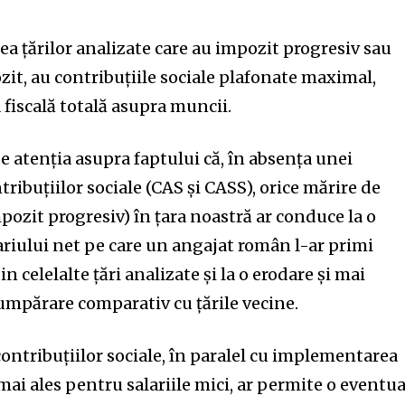
tea ţărilor analizate care au impozit progresiv sau
zit, au contribuţiile sociale plafonate maximal,
 fiscală totală asupra muncii.
 atenţia asupra faptului că, în absenţa unei
ribuţiilor sociale (CAS şi CASS), orice mărire de
pozit progresiv) în ţara noastră ar conduce la o
ariului net pe care un angajat român l-ar primi
n celelalte ţări analizate şi la o erodare şi mai
umpărare comparativ cu ţările vecine.
contribuţiilor sociale, în paralel cu implementarea
ai ales pentru salariile mici, ar permite o eventua