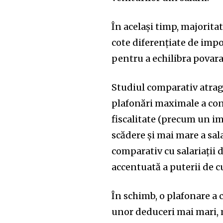
În acelaşi timp, majorita
cote diferenţiate de impo
pentru a echilibra povara
Studiul comparativ atrage
plafonări maximale a cont
fiscalitate (precum un im
scădere şi mai mare a sal
comparativ cu salariaţii di
accentuată a puterii de c
În schimb, o plafonare a 
unor deduceri mai mari, m