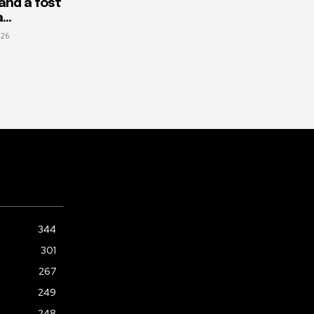
când a fost
...
026
344
301
267
249
248