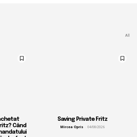
All
achetat
Saving Private Fritz
Fritz? Când
Mircea Opris
-
04/08/2026
mandatului