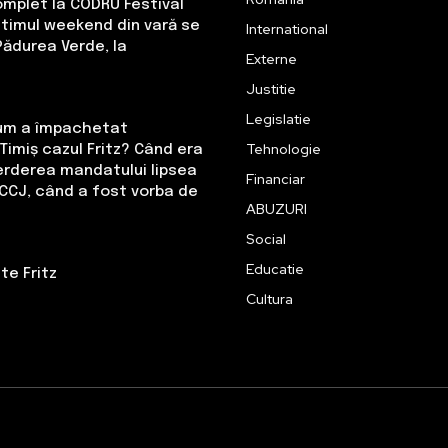
omplet la CODRU Festival
Ultimul weekend din vară se
International
Pădurea Verde, la
Externe
Justitie
Legislatie
Cum a împachetat
Tehnologie
Timiș cazul Fritz? Când era
erderea mandatului lipsea
Financiar
CCJ, când a fost vorba de
ABUZURI
Social
Educatie
te Fritz
Cultura