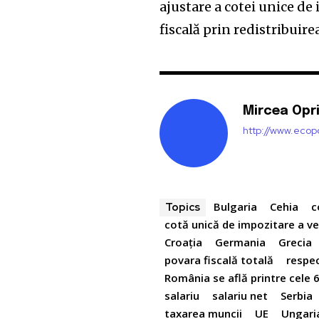
ajustare a cotei unice de
fiscală prin redistribuire
Mircea Opr
http://www.ecopo
Bulgaria
Cehia
c
Topics
cotă unică de impozitare a ven
Croaţia
Germania
Grecia
povara fiscală totală
respec
România se află printre cele 6
salariu
salariu net
Serbia
taxarea muncii
UE
Ungari