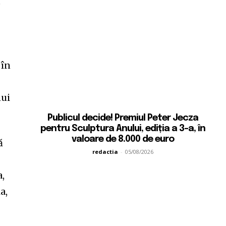
e
 în
nui
Publicul decide! Premiul Peter Jecza
pentru Sculptura Anului, ediția a 3-a, în
valoare de 8.000 de euro
ă
redactia
-
05/08/2026
a,
a,