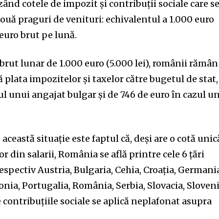
zând cotele de impozit şi contribuţii sociale care s
două praguri de venituri: echivalentul a 1.000 euro
0 euro brut pe lună.
 brut lunar de 1.000 euro (5.000 lei), românii rămân
plata impozitelor şi taxelor către bugetul de stat,
zul unui angajat bulgar şi de 746 de euro în cazul u
ceastă situaţie este faptul că, deşi are o cotă unic
r din salarii, România se află printre cele 6 ţări
respectiv Austria, Bulgaria, Cehia, Croaţia, Germani
lonia, Portugalia, România, Serbia, Slovacia, Sloveni
e contribuţiile sociale se aplică neplafonat asupra