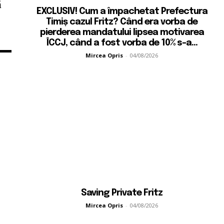
ă
EXCLUSIV! Cum a împachetat Prefectura
Timiș cazul Fritz? Când era vorba de
pierderea mandatului lipsea motivarea
ÎCCJ, când a fost vorba de 10% s-a...
Mircea Opris
-
04/08/2026
a
Saving Private Fritz
Mircea Opris
-
04/08/2026