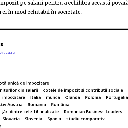
 impozit pe salarii pentru a echilibra această povar
a ei în mod echitabil în societate.
is
litica.ro
otă unică de impozitare
iturilor din salarii
cotele de impozit şi contribuţii sociale
impozitare
Italia
munca
Olanda
Polonia
Portugali
tiv Austria
Romania
România
 ţări dintre cele 16 analizate
Romanian Business Leaders
Slovacia
Slovenia
Spania
studiu comparativ
a