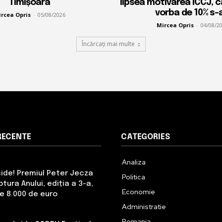
Timișoara
lipsea motivarea ÎCCJ, 
vorba de 10% s-a
rcea Opris
-
05/08/2026
Mircea Opris
-
04/08/2
Încărcați mai multe
RECENTE
CATEGORIES
Analiza
cide! Premiul Peter Jecza
Politica
tura Anului, ediția a 3-a,
Economie
de 8.000 de euro
Administratie
Romania