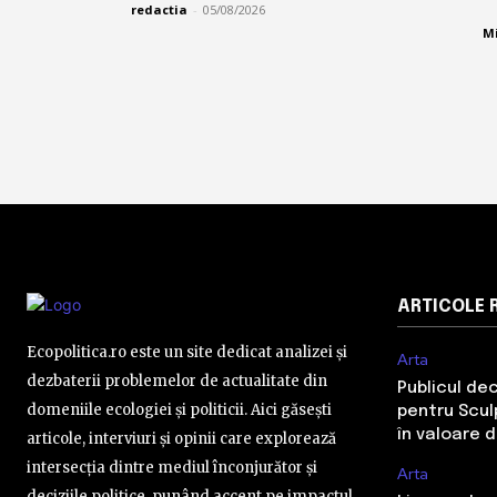
redactia
-
05/08/2026
Mi
ARTICOLE 
Ecopolitica.ro este un site dedicat analizei și
Arta
dezbaterii problemelor de actualitate din
Publicul de
domeniile ecologiei și politicii. Aici găsești
pentru Sculp
în valoare 
articole, interviuri și opinii care explorează
intersecția dintre mediul înconjurător și
Arta
deciziile politice, punând accent pe impactul