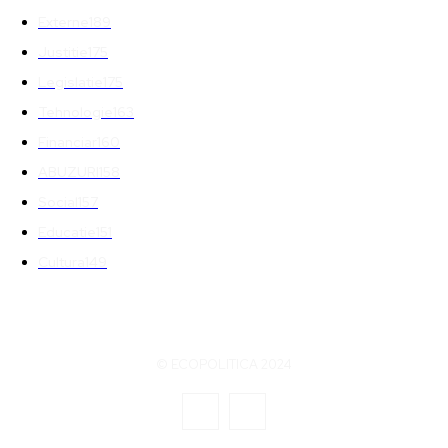
Externe
189
Justitie
175
Legislatie
175
Tehnologie
163
Financiar
160
ABUZURI
158
Social
157
Educatie
151
Cultura
149
© ECOPOLITICA 2024