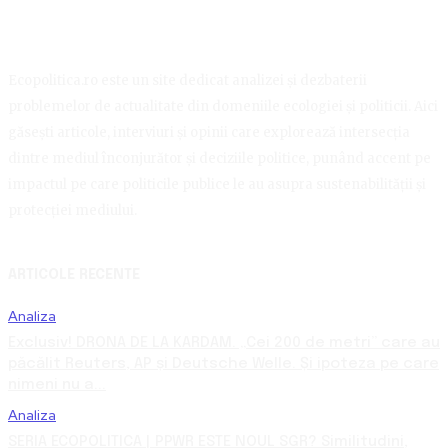
Ecopolitica.ro este un site dedicat analizei și dezbaterii
problemelor de actualitate din domeniile ecologiei și politicii. Aici
găsești articole, interviuri și opinii care explorează intersecția
dintre mediul înconjurător și deciziile politice, punând accent pe
impactul pe care politicile publice le au asupra sustenabilității și
protecției mediului.
ARTICOLE RECENTE
Analiza
Exclusiv! DRONA DE LA KARDAM. „Cei 200 de metri” care au
păcălit Reuters, AP și Deutsche Welle. Și ipoteza pe care
nimeni nu a...
Analiza
SERIA ECOPOLITICA | PPWR ESTE NOUL SGR? Similitudini,