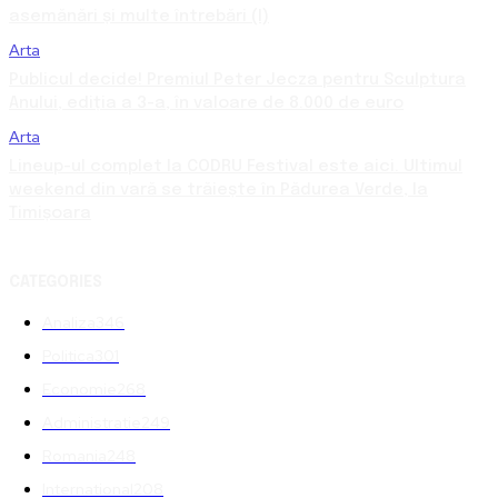
asemănări și multe întrebări (I)
Arta
Publicul decide! Premiul Peter Jecza pentru Sculptura
Anului, ediția a 3-a, în valoare de 8.000 de euro
Arta
Lineup-ul complet la CODRU Festival este aici. Ultimul
weekend din vară se trăiește în Pădurea Verde, la
Timișoara
CATEGORIES
Analiza
346
Politica
301
Economie
268
Administratie
249
Romania
248
International
208