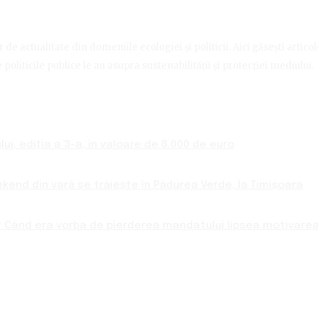
de actualitate din domeniile ecologiei și politicii. Aici găsești artico
politicile publice le au asupra sustenabilității și protecției mediului.
ui, ediția a 3-a, în valoare de 8.000 de euro
ekend din vară se trăiește în Pădurea Verde, la Timișoara
 Când era vorba de pierderea mandatului lipsea motivarea 