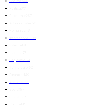
Analiza
344
Politica
301
Economie
267
Administratie
249
Romania
248
International
208
Externe
188
Justitie
175
Legislatie
174
Tehnologie
162
Financiar
160
ABUZURI
158
Social
157
Educatie
151
Cultura
149