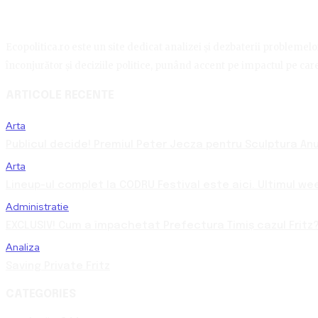
Ecopolitica.ro este un site dedicat analizei și dezbaterii problemelor 
înconjurător și deciziile politice, punând accent pe impactul pe care 
ARTICOLE RECENTE
Arta
Publicul decide! Premiul Peter Jecza pentru Sculptura Anul
Arta
Lineup-ul complet la CODRU Festival este aici. Ultimul we
Administratie
EXCLUSIV! Cum a împachetat Prefectura Timiș cazul Fritz?
Analiza
Saving Private Fritz
CATEGORIES