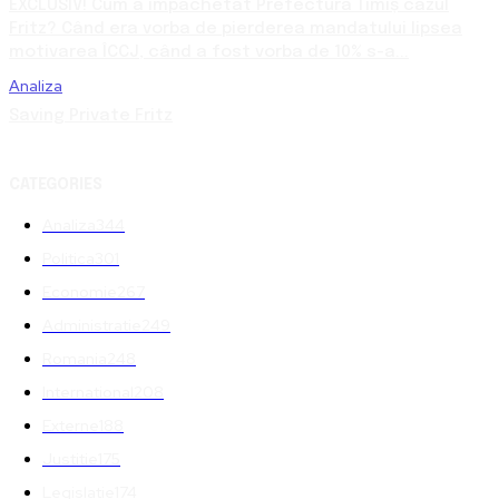
EXCLUSIV! Cum a împachetat Prefectura Timiș cazul
Fritz? Când era vorba de pierderea mandatului lipsea
motivarea ÎCCJ, când a fost vorba de 10% s-a...
Analiza
Saving Private Fritz
CATEGORIES
Analiza
344
Politica
301
Economie
267
Administratie
249
Romania
248
International
208
Externe
188
Justitie
175
Legislatie
174