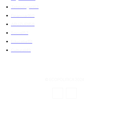
Tehnologie
162
Financiar
160
ABUZURI
158
Social
157
Educatie
151
Cultura
149
© ECOPOLITICA 2024