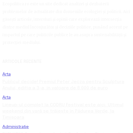
Ecopolitica.ro este un site dedicat analizei și dezbaterii
problemelor de actualitate din domeniile ecologiei și politicii. Aici
găsești articole, interviuri și opinii care explorează intersecția
dintre mediul înconjurător și deciziile politice, punând accent pe
impactul pe care politicile publice le au asupra sustenabilității și
protecției mediului.
ARTICOLE RECENTE
Arta
Publicul decide! Premiul Peter Jecza pentru Sculptura
Anului, ediția a 3-a, în valoare de 8.000 de euro
Arta
Lineup-ul complet la CODRU Festival este aici. Ultimul
weekend din vară se trăiește în Pădurea Verde, la
Timișoara
Administratie