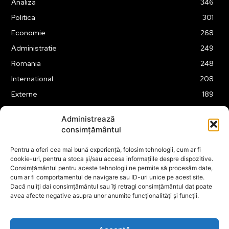
Analiza
346
Politica
301
Economie
268
Administratie
249
Romania
248
International
208
Externe
189
Justitie
175
Administrează
Legislatie
175
consimțământul
Tehnologie
163
Pentru a oferi cea mai bună experiență, folosim tehnologii, cum ar fi
Financiar
160
cookie-uri, pentru a stoca și/sau accesa informațiile despre dispozitive.
Consimțământul pentru aceste tehnologii ne permite să procesăm date,
ABUZURI
158
cum ar fi comportamentul de navigare sau ID-uri unice pe acest site.
Social
157
Dacă nu îți dai consimțământul sau îți retragi consimțământul dat poate
avea afecte negative asupra unor anumite funcționalități și funcții.
Educatie
151
Cultura
149