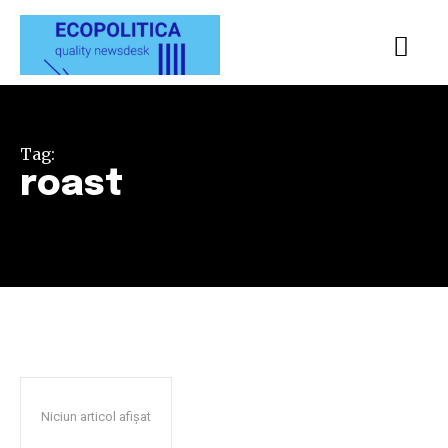
Tag:
roast
Niciun articol afișat