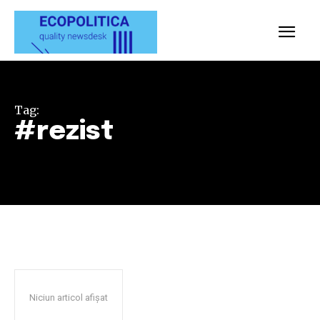
Tag:
#rezist
Niciun articol afișat