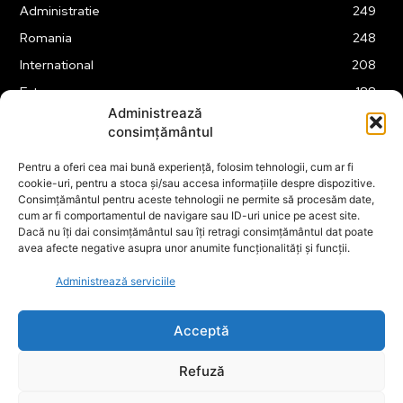
Administratie
249
Romania
248
International
208
Externe
188
Administrează
Justitie
175
consimțământul
Legislatie
174
Pentru a oferi cea mai bună experiență, folosim tehnologii, cum ar fi
Tehnologie
162
cookie-uri, pentru a stoca și/sau accesa informațiile despre dispozitive.
Financiar
160
Consimțământul pentru aceste tehnologii ne permite să procesăm date,
cum ar fi comportamentul de navigare sau ID-uri unice pe acest site.
ABUZURI
158
Dacă nu îți dai consimțământul sau îți retragi consimțământul dat poate
avea afecte negative asupra unor anumite funcționalități și funcții.
Social
157
Educatie
151
Administrează serviciile
Cultura
149
Acceptă
Refuză
© ECOPOLITICA 2024