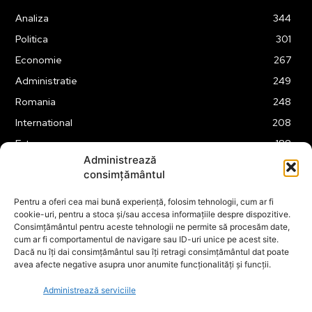
Analiza
344
Politica
301
Economie
267
Administratie
249
Romania
248
International
208
Externe
188
Administrează
Justitie
175
consimțământul
Legislatie
174
Pentru a oferi cea mai bună experiență, folosim tehnologii, cum ar fi
Tehnologie
162
cookie-uri, pentru a stoca și/sau accesa informațiile despre dispozitive.
Financiar
160
Consimțământul pentru aceste tehnologii ne permite să procesăm date,
cum ar fi comportamentul de navigare sau ID-uri unice pe acest site.
ABUZURI
158
Dacă nu îți dai consimțământul sau îți retragi consimțământul dat poate
avea afecte negative asupra unor anumite funcționalități și funcții.
Social
157
Educatie
151
Administrează serviciile
Cultura
149