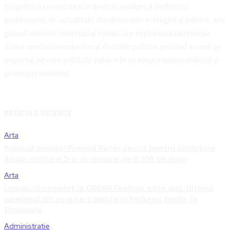
Ecopolitica.ro este un site dedicat analizei și dezbaterii
problemelor de actualitate din domeniile ecologiei și politicii. Aici
găsești articole, interviuri și opinii care explorează intersecția
dintre mediul înconjurător și deciziile politice, punând accent pe
impactul pe care politicile publice le au asupra sustenabilității și
protecției mediului.
ARTICOLE RECENTE
Arta
Publicul decide! Premiul Peter Jecza pentru Sculptura
Anului, ediția a 3-a, în valoare de 8.000 de euro
Arta
Lineup-ul complet la CODRU Festival este aici. Ultimul
weekend din vară se trăiește în Pădurea Verde, la
Timișoara
Administratie