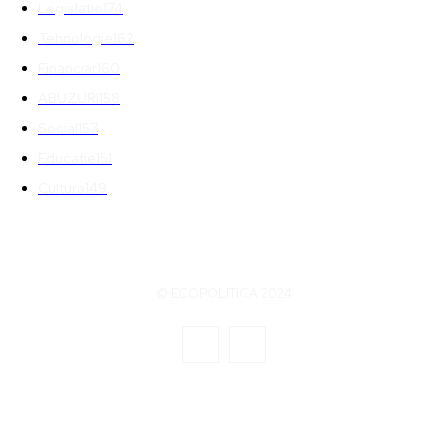
Legislatie
174
Tehnologie
162
Financiar
160
ABUZURI
158
Social
157
Educatie
151
Cultura
149
© ECOPOLITICA 2024