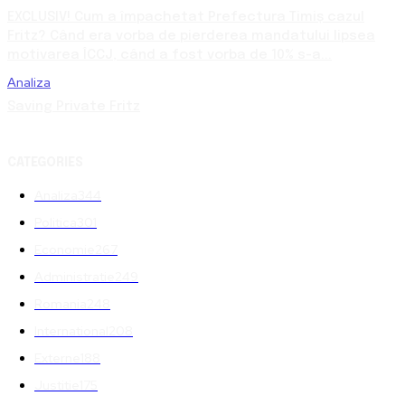
EXCLUSIV! Cum a împachetat Prefectura Timiș cazul
Fritz? Când era vorba de pierderea mandatului lipsea
motivarea ÎCCJ, când a fost vorba de 10% s-a...
Analiza
Saving Private Fritz
CATEGORIES
Analiza
344
Politica
301
Economie
267
Administratie
249
Romania
248
International
208
Externe
188
Justitie
175