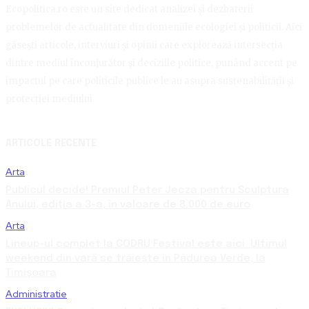
Ecopolitica.ro este un site dedicat analizei și dezbaterii
problemelor de actualitate din domeniile ecologiei și politicii. Aici
găsești articole, interviuri și opinii care explorează intersecția
dintre mediul înconjurător și deciziile politice, punând accent pe
impactul pe care politicile publice le au asupra sustenabilității și
protecției mediului.
ARTICOLE RECENTE
Arta
Publicul decide! Premiul Peter Jecza pentru Sculptura
Anului, ediția a 3-a, în valoare de 8.000 de euro
Arta
Lineup-ul complet la CODRU Festival este aici. Ultimul
weekend din vară se trăiește în Pădurea Verde, la
Timișoara
Administratie