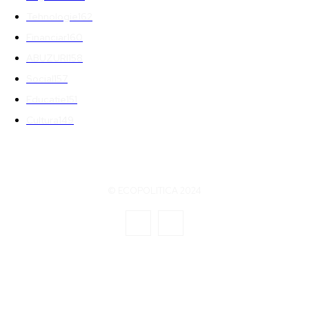
Tehnologie
162
Financiar
160
ABUZURI
158
Social
157
Educatie
151
Cultura
149
© ECOPOLITICA 2024