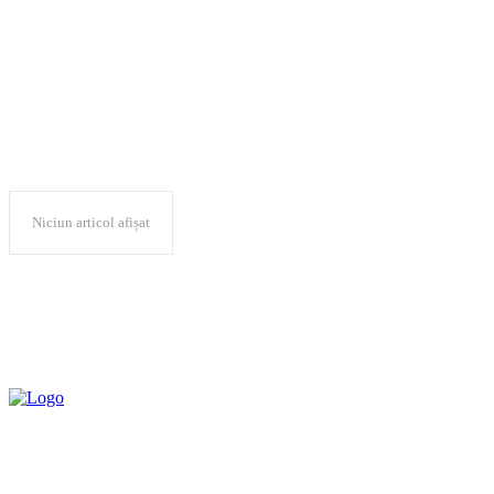
Ministerul Educaţiei
Niciun articol afișat