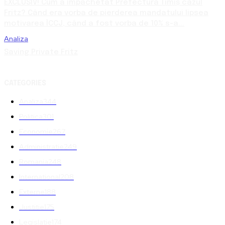
EXCLUSIV! Cum a împachetat Prefectura Timiș cazul
Fritz? Când era vorba de pierderea mandatului lipsea
motivarea ÎCCJ, când a fost vorba de 10% s-a...
Analiza
Saving Private Fritz
CATEGORIES
Analiza
344
Politica
301
Economie
267
Administratie
249
Romania
248
International
208
Externe
188
Justitie
175
Legislatie
174