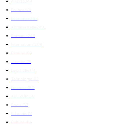
Analiza
344
Politica
301
Economie
267
Administratie
249
Romania
248
International
208
Externe
188
Justitie
175
Legislatie
174
Tehnologie
162
Financiar
160
ABUZURI
158
Social
157
Educatie
151
Cultura
149