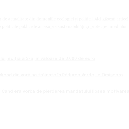
de actualitate din domeniile ecologiei și politicii. Aici găsești artico
politicile publice le au asupra sustenabilității și protecției mediului.
ui, ediția a 3-a, în valoare de 8.000 de euro
ekend din vară se trăiește în Pădurea Verde, la Timișoara
 Când era vorba de pierderea mandatului lipsea motivarea 