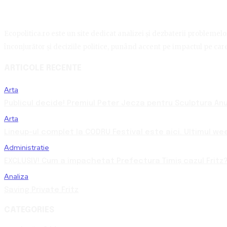
Ecopolitica.ro este un site dedicat analizei și dezbaterii problemelor 
înconjurător și deciziile politice, punând accent pe impactul pe care 
ARTICOLE RECENTE
Arta
Publicul decide! Premiul Peter Jecza pentru Sculptura Anul
Arta
Lineup-ul complet la CODRU Festival este aici. Ultimul we
Administratie
EXCLUSIV! Cum a împachetat Prefectura Timiș cazul Fritz?
Analiza
Saving Private Fritz
CATEGORIES