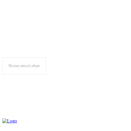
mamazoane
Niciun articol afișat