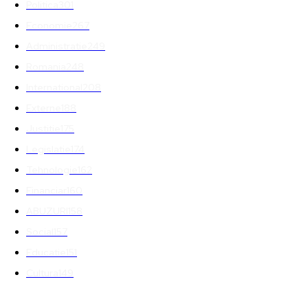
Politica
301
Economie
267
Administratie
249
Romania
248
International
208
Externe
188
Justitie
175
Legislatie
174
Tehnologie
162
Financiar
160
ABUZURI
158
Social
157
Educatie
151
Cultura
149