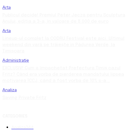
Arta
Publicul decide! Premiul Peter Jecza pentru Sculptura
Anului, ediția a 3-a, în valoare de 8.000 de euro
Arta
Lineup-ul complet la CODRU Festival este aici. Ultimul
weekend din vară se trăiește în Pădurea Verde, la
Timișoara
Administratie
EXCLUSIV! Cum a împachetat Prefectura Timiș cazul
Fritz? Când era vorba de pierderea mandatului lipsea
motivarea ÎCCJ, când a fost vorba de 10% s-a...
Analiza
Saving Private Fritz
CATEGORIES
Analiza
344