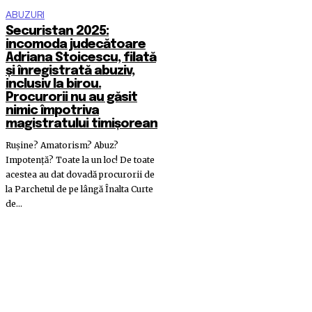
ABUZURI
Securistan 2025:
incomoda judecătoare
Adriana Stoicescu, filată
și înregistrată abuziv,
inclusiv la birou.
Procurorii nu au găsit
nimic împotriva
magistratului timișorean
Rușine? Amatorism? Abuz?
Impotență? Toate la un loc! De toate
acestea au dat dovadă procurorii de
la Parchetul de pe lângă Înalta Curte
de...