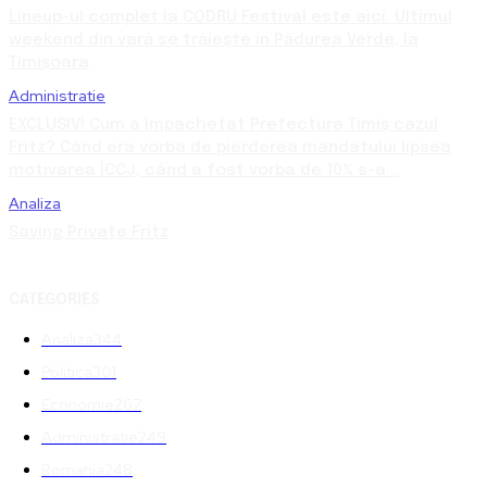
Lineup-ul complet la CODRU Festival este aici. Ultimul
weekend din vară se trăiește în Pădurea Verde, la
Timișoara
Administratie
EXCLUSIV! Cum a împachetat Prefectura Timiș cazul
Fritz? Când era vorba de pierderea mandatului lipsea
motivarea ÎCCJ, când a fost vorba de 10% s-a...
Analiza
Saving Private Fritz
CATEGORIES
Analiza
344
Politica
301
Economie
267
Administratie
249
Romania
248