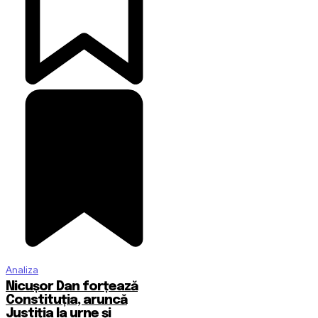
Analiza
Nicușor Dan forțează
Constituția, aruncă
Justiția la urne și