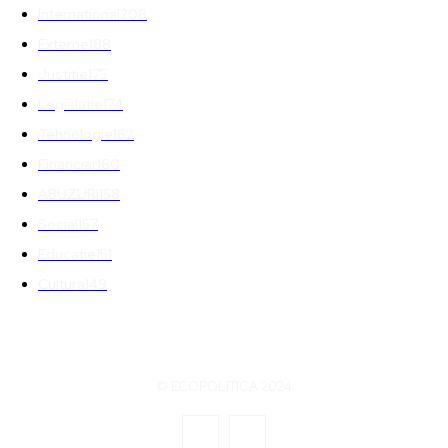
International
208
Externe
188
Justitie
175
Legislatie
174
Tehnologie
162
Financiar
160
ABUZURI
158
Social
157
Educatie
151
Cultura
149
© ECOPOLITICA 2024