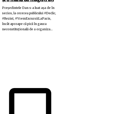
și o mână de magistrați
Președintele Dan s-a luat așa de în
serios, la cererea publicului #Declic,
#Rezist, #VremExcursiiLaParis,
încât aproape că pică în gaura
neconstituțională de a organiza...