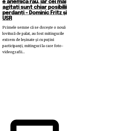
e anemică rău, iar cei mai
agitați sunt chiar posibilii
perdanți – Dominic Fritz și
USR
Primele semne că se dorește o nouă
lovitură de palat, au fost mitingurile
extrem de leșinate și cu puțini
participanți, mitinguri la care foto-
videografii...