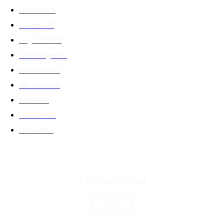
Externe
188
Justitie
175
Legislatie
174
Tehnologie
162
Financiar
160
ABUZURI
158
Social
157
Educatie
151
Cultura
149
© ECOPOLITICA 2024