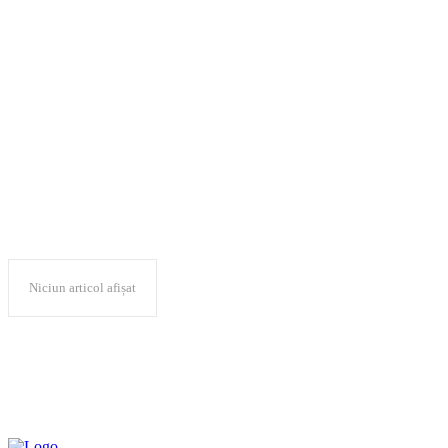
COPIII
SUPRAVIEȚUITORILOR
Holocaustului
Niciun articol afișat