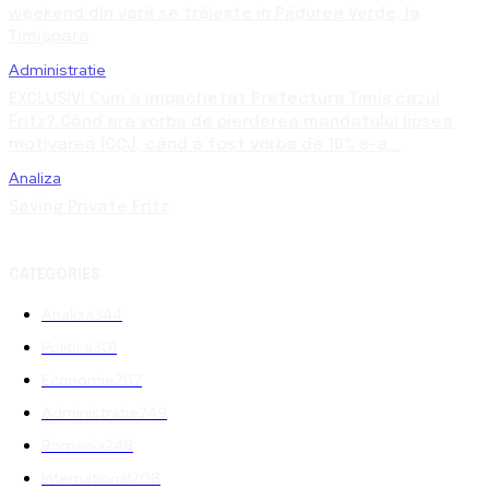
weekend din vară se trăiește în Pădurea Verde, la
Timișoara
Administratie
EXCLUSIV! Cum a împachetat Prefectura Timiș cazul
Fritz? Când era vorba de pierderea mandatului lipsea
motivarea ÎCCJ, când a fost vorba de 10% s-a...
Analiza
Saving Private Fritz
CATEGORIES
Analiza
344
Politica
301
Economie
267
Administratie
249
Romania
248
International
208