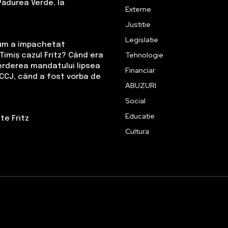
Pădurea Verde, la
Externe
Justitie
Legislatie
Cum a împachetat
Tehnologie
Timiș cazul Fritz? Când era
erderea mandatului lipsea
Financiar
CCJ, când a fost vorba de
ABUZURI
Social
Educatie
te Fritz
Cultura