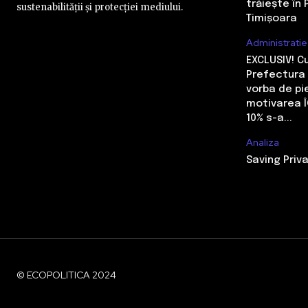
trăiește în 
sustenabilității și protecției mediului.
Timișoara
Administratie
EXCLUSIV! 
Prefectura 
vorba de pi
motivarea Î
10% s-a...
Analiza
Saving Priva
© ECOPOLITICA 2024