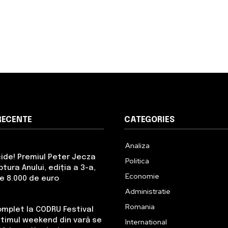
RECENTE
CATEGORIES
Analiza
cide! Premiul Peter Jecza
Politica
tura Anului, ediția a 3-a,
Economie
de 8.000 de euro
Administratie
Romania
omplet la CODRU Festival
Ultimul weekend din vară se
International