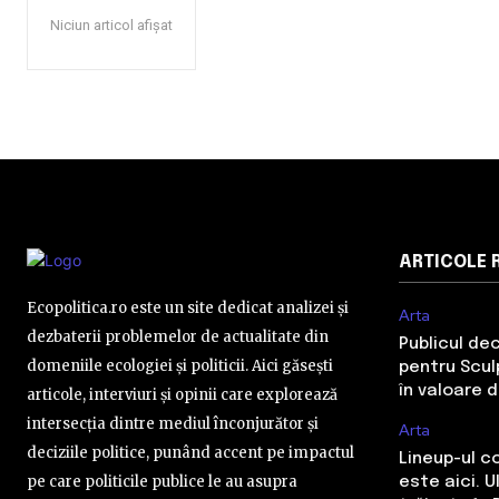
Niciun articol afișat
ARTICOLE 
Ecopolitica.ro este un site dedicat analizei și
Arta
dezbaterii problemelor de actualitate din
Publicul de
domeniile ecologiei și politicii. Aici găsești
pentru Sculp
în valoare 
articole, interviuri și opinii care explorează
intersecția dintre mediul înconjurător și
Arta
deciziile politice, punând accent pe impactul
Lineup-ul c
pe care politicile publice le au asupra
este aici. 