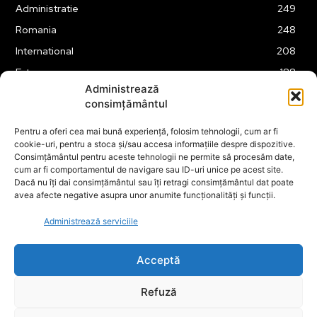
Administratie
249
Romania
248
International
208
Externe
188
Administrează
Justitie
175
consimțământul
Legislatie
174
Pentru a oferi cea mai bună experiență, folosim tehnologii, cum ar fi
Tehnologie
162
cookie-uri, pentru a stoca și/sau accesa informațiile despre dispozitive.
Financiar
160
Consimțământul pentru aceste tehnologii ne permite să procesăm date,
cum ar fi comportamentul de navigare sau ID-uri unice pe acest site.
ABUZURI
158
Dacă nu îți dai consimțământul sau îți retragi consimțământul dat poate
avea afecte negative asupra unor anumite funcționalități și funcții.
Social
157
Educatie
151
Administrează serviciile
Cultura
149
Acceptă
Refuză
© ECOPOLITICA 2024