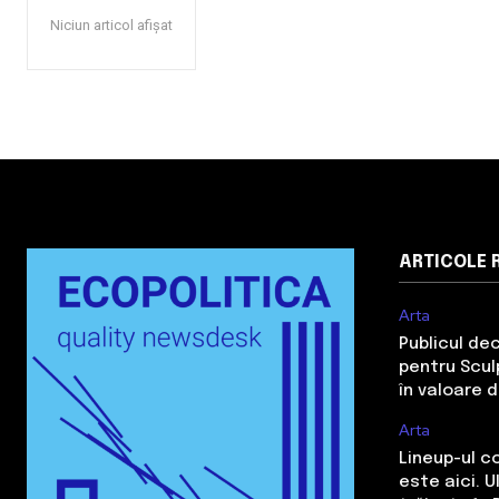
Niciun articol afișat
ARTICOLE 
Arta
Publicul de
pentru Sculp
în valoare 
Arta
Lineup-ul c
este aici. 