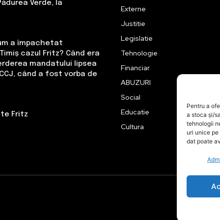
Pădurea Verde, la
Externe
Justitie
Legislatie
Cum a împachetat
Tehnologie
Timiș cazul Fritz? Când era
erderea mandatului lipsea
Financiar
CCJ, când a fost vorba de
ABUZURI
Social
Pentru a ofe
Educatie
te Fritz
a stoca și/s
tehnologii 
Cultura
uri unice pe
dat poate av
Admi
Ac