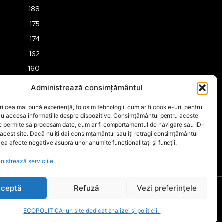
188
175
174
162
160
158
Administrează consimțământul
157
ri cea mai bună experiență, folosim tehnologii, cum ar fi cookie-uri, pentru
151
au accesa informațiile despre dispozitive. Consimțământul pentru aceste
ne permite să procesăm date, cum ar fi comportamentul de navigare sau ID-
149
 acest site. Dacă nu îți dai consimțământul sau îți retragi consimțământul
ea afecte negative asupra unor anumite funcționalități și funcții.
nistrează serviciile
ceptă
Refuză
Vezi preferințele
ECOPOLITICA-un site dedicat analizei și politicii.