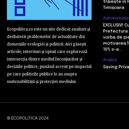
trăiește în 
Timișoara
Administratie
EXCLUSIV! 
Ecopolitica.ro este un site dedicat analizei și
Prefectura 
dezbaterii problemelor de actualitate din
vorba de pi
motivarea Î
domeniile ecologiei și politicii. Aici găsești
10% s-a...
articole, interviuri și opinii care explorează
intersecția dintre mediul înconjurător și
Analiza
deciziile politice, punând accent pe impactul
Saving Priva
pe care politicile publice le au asupra
sustenabilității și protecției mediului.
© ECOPOLITICA 2024