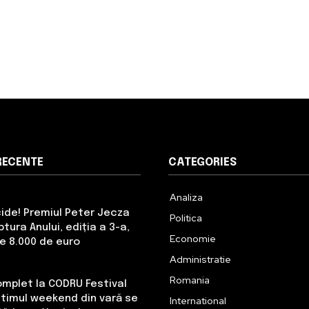
RECENTE
CATEGORIES
Analiza
cide! Premiul Peter Jecza
Politica
tura Anului, ediția a 3-a,
Economie
de 8.000 de euro
Administratie
Romania
omplet la CODRU Festival
Ultimul weekend din vară se
International