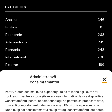
CATEGORIES
Analiza
346
Politica
301
Economie
268
Administratie
249
Romania
248
International
208
Externe
189
Justitie
175
Administrează
Legislatie
175
consimțământul
Tehnologie
163
Pentru a oferi cea mai bună experiență, folosim tehnologii, cum ar fi
Financiar
160
cookie-uri, pentru a stoca și/sau accesa informațiile despre dispozitive.
Consimțământul pentru aceste tehnologii ne permite să procesăm date,
ABUZURI
158
cum ar fi comportamentul de navigare sau ID-uri unice pe acest site.
Social
157
Dacă nu îți dai consimțământul sau îți retragi consimțământul dat poate