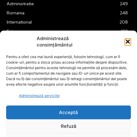
Administratie
249
Romania
248
International
208
Externe
188
Administrează
Justitie
175
consimțământul
Legislatie
174
Pentru a oferi cea mai bună experiență, folosim tehnologii, cum ar fi
Tehnologie
162
cookie-uri, pentru a stoca și/sau accesa informațiile despre dispozitive.
Financiar
160
Consimțământul pentru aceste tehnologii ne permite să procesăm date,
cum ar fi comportamentul de navigare sau ID-uri unice pe acest site.
ABUZURI
158
Dacă nu îți dai consimțământul sau îți retragi consimțământul dat poate
avea afecte negative asupra unor anumite funcționalități și funcții.
Social
157
Educatie
151
Administrează serviciile
Cultura
149
Acceptă
Refuză
© ECOPOLITICA 2024