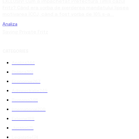
EXCLUSIV! Cum a împachetat Prefectura Timiș cazul
Fritz? Când era vorba de pierderea mandatului lipsea
motivarea ÎCCJ, când a fost vorba de 10% s-a...
Analiza
Saving Private Fritz
CATEGORIES
Analiza
344
Politica
301
Economie
267
Administratie
249
Romania
248
International
208
Externe
188
Justitie
175
Legislatie
174