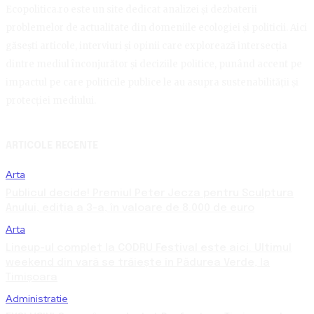
Ecopolitica.ro este un site dedicat analizei și dezbaterii
problemelor de actualitate din domeniile ecologiei și politicii. Aici
găsești articole, interviuri și opinii care explorează intersecția
dintre mediul înconjurător și deciziile politice, punând accent pe
impactul pe care politicile publice le au asupra sustenabilității și
protecției mediului.
ARTICOLE RECENTE
Arta
Publicul decide! Premiul Peter Jecza pentru Sculptura
Anului, ediția a 3-a, în valoare de 8.000 de euro
Arta
Lineup-ul complet la CODRU Festival este aici. Ultimul
weekend din vară se trăiește în Pădurea Verde, la
Timișoara
Administratie