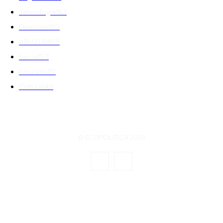
Tehnologie
162
Financiar
160
ABUZURI
158
Social
157
Educatie
151
Cultura
149
© ECOPOLITICA 2024