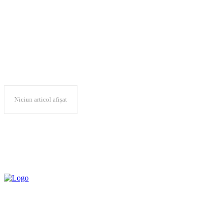
acuzatii false
Niciun articol afișat