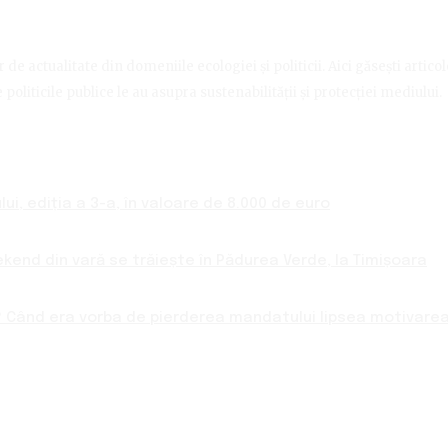
de actualitate din domeniile ecologiei și politicii. Aici găsești artico
politicile publice le au asupra sustenabilității și protecției mediului.
ui, ediția a 3-a, în valoare de 8.000 de euro
ekend din vară se trăiește în Pădurea Verde, la Timișoara
 Când era vorba de pierderea mandatului lipsea motivarea 