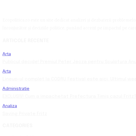
Ecopolitica.ro este un site dedicat analizei și dezbaterii problemelor 
înconjurător și deciziile politice, punând accent pe impactul pe care 
ARTICOLE RECENTE
Arta
Publicul decide! Premiul Peter Jecza pentru Sculptura Anul
Arta
Lineup-ul complet la CODRU Festival este aici. Ultimul we
Administratie
EXCLUSIV! Cum a împachetat Prefectura Timiș cazul Fritz?
Analiza
Saving Private Fritz
CATEGORIES