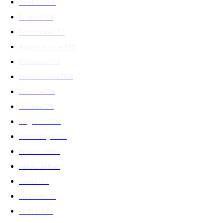
Analiza
344
Politica
301
Economie
267
Administratie
249
Romania
248
International
208
Externe
188
Justitie
175
Legislatie
174
Tehnologie
162
Financiar
160
ABUZURI
158
Social
157
Educatie
151
Cultura
149