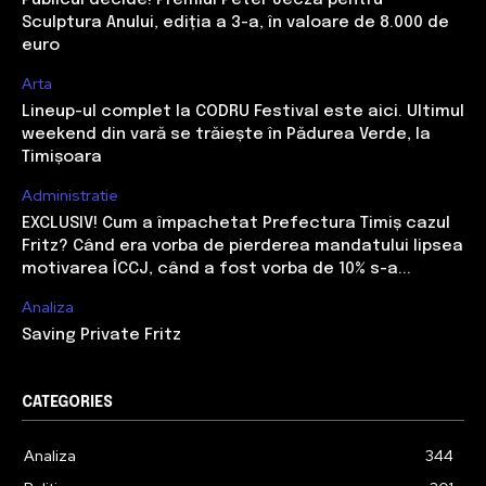
Publicul decide! Premiul Peter Jecza pentru
Sculptura Anului, ediția a 3-a, în valoare de 8.000 de
euro
Arta
Lineup-ul complet la CODRU Festival este aici. Ultimul
weekend din vară se trăiește în Pădurea Verde, la
Timișoara
Administratie
EXCLUSIV! Cum a împachetat Prefectura Timiș cazul
Fritz? Când era vorba de pierderea mandatului lipsea
motivarea ÎCCJ, când a fost vorba de 10% s-a...
Analiza
Saving Private Fritz
CATEGORIES
Analiza
344