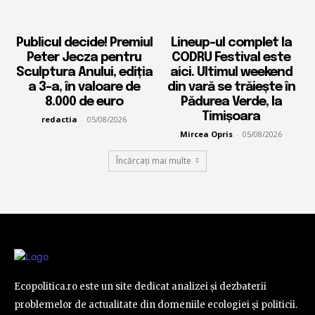
Publicul decide! Premiul
Lineup-ul complet la
Peter Jecza pentru
CODRU Festival este
Sculptura Anului, ediția
aici. Ultimul weekend
a 3-a, în valoare de
din vară se trăiește în
8.000 de euro
Pădurea Verde, la
Timișoara
redactia
-
05/08/2026
Mircea Opris
-
05/08/2026
Încărcați mai multe
Ecopolitica.ro este un site dedicat analizei și dezbaterii
problemelor de actualitate din domeniile ecologiei și politicii.