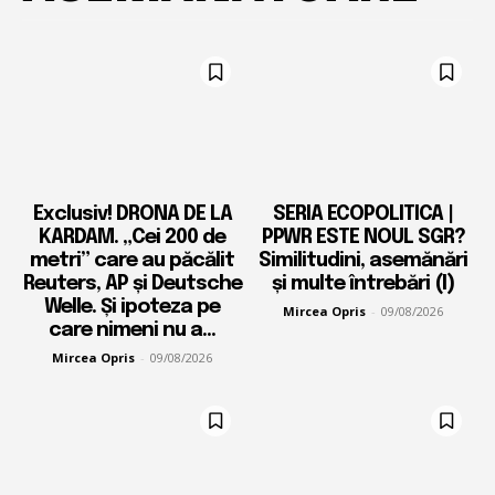
Exclusiv! DRONA DE LA
SERIA ECOPOLITICA |
KARDAM. „Cei 200 de
PPWR ESTE NOUL SGR?
metri” care au păcălit
Similitudini, asemănări
Reuters, AP și Deutsche
și multe întrebări (I)
Welle. Și ipoteza pe
Mircea Opris
-
09/08/2026
care nimeni nu a...
Mircea Opris
-
09/08/2026