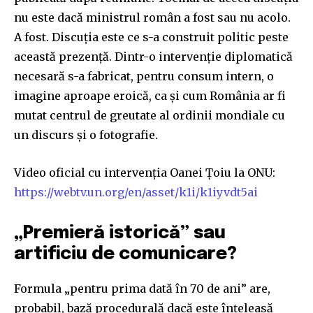
nu este dacă ministrul român a fost sau nu acolo.
A fost. Discuția este ce s-a construit politic peste
această prezență. Dintr-o intervenție diplomatică
necesară s-a fabricat, pentru consum intern, o
imagine aproape eroică, ca și cum România ar fi
mutat centrul de greutate al ordinii mondiale cu
un discurs și o fotografie.
Video oficial cu intervenția Oanei Țoiu la ONU:
https://webtv.un.org/en/asset/k1i/k1iyvdt5ai
„Premieră istorică” sau
artificiu de comunicare?
Formula „pentru prima dată în 70 de ani” are,
probabil, bază procedurală dacă este înțeleasă