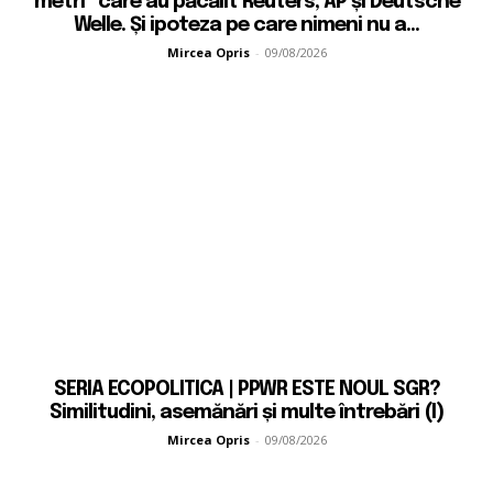
metri” care au păcălit Reuters, AP și Deutsche
Welle. Și ipoteza pe care nimeni nu a...
Mircea Opris
-
09/08/2026
SERIA ECOPOLITICA | PPWR ESTE NOUL SGR?
Similitudini, asemănări și multe întrebări (I)
Mircea Opris
-
09/08/2026