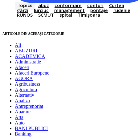
abuz
conformare
conturi
Curtea
Topics
gărzi
Iurciuc
management
pontaje
rudenie
RUNOS
SCMUT
spital
Timișoara
ARTICOLE DIN ACEEAȘI CATEGORIE
All
ABUZURI
ACADEMICA
Administratie
Afaceri
Afaceri Europene
AGORA
Agribusiness
Agricultura
Alternativ
Analiza
Antreprenoriat
Aparare
Arta
Auto
BANI PUBLICI
Banking