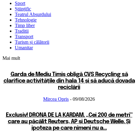
Sport
Științific
Teatrul Absurdului
Tehnologie
Timp liber
Traditii
Transport
Turism și călătorii
Umanitar
Mai mult
Garda de Mediu Timiș obligă CVS Recycling să
clarifice activitățile din hala 14 și să aducă dovada
reciclării
Mircea Opris
-
09/08/2026
Exclusiv! DRONA DE LA KARDAM. „Cei 200 de metri”
care au păcălit Reuters, AP și Deutsche Welle. Și
ipoteza pe care nimeni nu a...