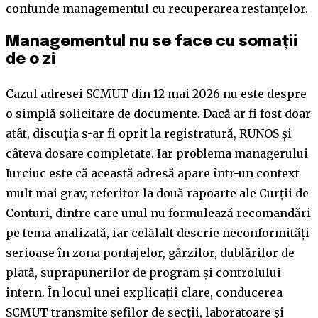
confunde managementul cu recuperarea restanțelor.
Managementul nu se face cu somații
de o zi
Cazul adresei SCMUT din 12 mai 2026 nu este despre
o simplă solicitare de documente. Dacă ar fi fost doar
atât, discuția s-ar fi oprit la registratură, RUNOS și
câteva dosare completate. Iar problema managerului
Iurciuc este că această adresă apare într-un context
mult mai grav, referitor la două rapoarte ale Curții de
Conturi, dintre care unul nu formulează recomandări
pe tema analizată, iar celălalt descrie neconformități
serioase în zona pontajelor, gărzilor, dublărilor de
plată, suprapunerilor de program și controlului
intern. În locul unei explicații clare, conducerea
SCMUT transmite șefilor de secții, laboratoare și