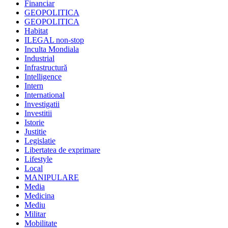
Financiar
GEOPOLITICA
GEOPOLITICA
Habitat
ILEGAL non-stop
Inculta Mondiala
Industrial
Infrastructură
Intelligence
Intern
International
Investigatii
Investitii
Istorie
Justitie
Legislatie
Libertatea de exprimare
Lifestyle
Local
MANIPULARE
Media
Medicina
Mediu
Militar
Mobilitate