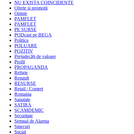
NU EXISTA COINCIDENTE
Oferte si promotii
Opinie
PAMFLET
PAMFLET
PE SURSE
PODcast pe BEGA
Politica
POLUARE
POZITIV
Prejudecăți de valoare
Profil
PROPAGANDA
Religie
Renault
RESURSE
Retail / Comert
Romania
Sanatate
SATIRA
SCAMDEMIC
Securitate
Semnal de Alarma
Sinecuri
Social