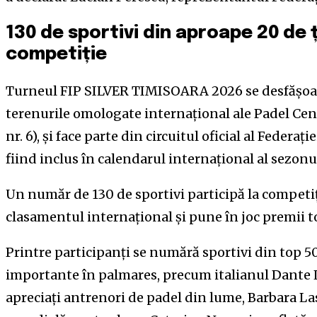
130 de sportivi din aproape 20 de ț
competiție
Turneul FIP SILVER TIMISOARA 2026 se desfășoar
terenurile omologate internațional ale Padel Ce
nr. 6), și face parte din circuitul oficial al Federaț
fiind inclus în calendarul internațional al sezonu
Un număr de 130 de sportivi participă la competiț
clasamentul internațional și pune în joc premii to
Printre participanți se numără sportivi din top 50
importante în palmares, precum italianul Dante L
apreciați antrenori de padel din lume, Barbara L