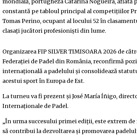
mondială, portugheza Catarina Nogueira, aflată p
constantă pe tabloul principal al competițiilor Pr
Tomas Perino, ocupant al locului 52 în clasamentu
clasați jucători profesioniști din lume.
Organizarea FIP SILVER TIMISOARA 2026 de către
Federației de Padel din România, reconfirmă pozi
internațională a padelului și consolidează statut
acestui sport în Europa de Est.
La turneu va fi prezent și José María Íñigo, direct
Internaționale de Padel.
„În urma succesului primei ediții, este extrem d
să contribui la dezvoltarea și promovarea padelu