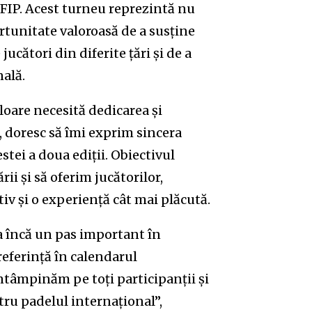
 FIP. Acest turneu reprezintă nu
rtunitate valoroasă de a susține
jucători din diferite țări și de a
nală.
are necesită dedicarea și
, doresc să îmi exprim sincera
estei a doua ediții. Obiectivul
i și să oferim jucătorilor,
iv și o experiență cât mai plăcută.
a încă un pas important în
referință în calendarul
întâmpinăm pe toți participanții și
u padelul internațional”,