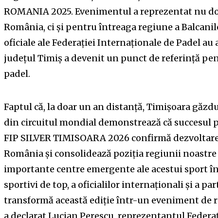
ROMANIA 2025. Evenimentul a reprezentat nu doa
România, ci și pentru întreaga regiune a Balcanil
oficiale ale Federației Internaționale de Padel au 
județul Timiș a devenit un punct de referință pe
padel.
Faptul că, la doar un an distanță, Timișoara găzdu
din circuitul mondial demonstrează că succesul pr
FIP SILVER TIMISOARA 2026 confirmă dezvoltarea
România și consolidează poziția regiunii noastre 
importante centre emergente ale acestui sport în
sportivi de top, a oficialilor internaționali și a pa
transformă această ediție într-un eveniment de r
a declarat Lucian Perescu, reprezentantul Federa