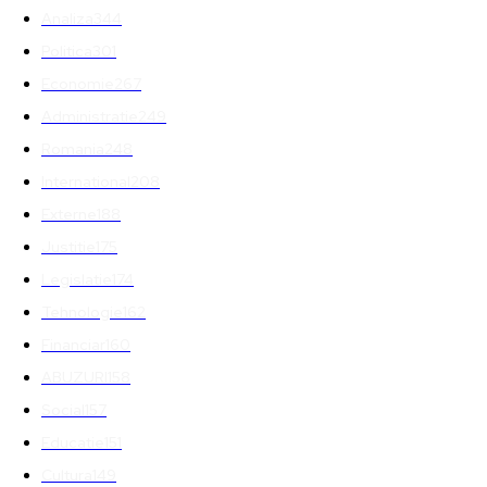
Analiza
344
Politica
301
Economie
267
Administratie
249
Romania
248
International
208
Externe
188
Justitie
175
Legislatie
174
Tehnologie
162
Financiar
160
ABUZURI
158
Social
157
Educatie
151
Cultura
149