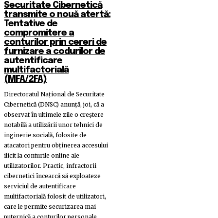
Securitate Cibernetică
transmite o nouă atertă:
Tentative de
compromitere a
conturilor prin cereri de
furnizare a codurilor de
autentificare
multifactorială
(MFA/2FA)
Directoratul Naţional de Securitate
Cibernetică (DNSC) anunţă, joi, că a
observat în ultimele zile o creştere
notabilă a utilizării unor tehnici de
inginerie socială, folosite de
atacatori pentru obţinerea accesului
ilicit la conturile online ale
utilizatorilor. Practic, infractorii
cibernetici încearcă să exploateze
serviciul de autentificare
multifactorială folosit de utilizatori,
care le permite securizarea mai
puternică a conturilor personale.