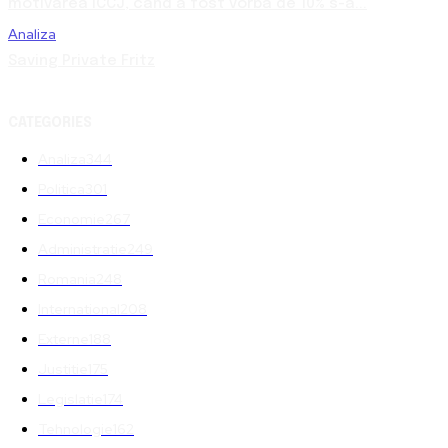
motivarea ÎCCJ, când a fost vorba de 10% s-a...
Analiza
Saving Private Fritz
CATEGORIES
Analiza
344
Politica
301
Economie
267
Administratie
249
Romania
248
International
208
Externe
188
Justitie
175
Legislatie
174
Tehnologie
162