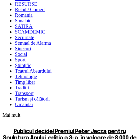
RESURSE
Retail / Comert
Romania
Sanatate
SATIRA
SCAMDEMIC
Securitate
Semnal de Alarma
Sinecuri
Social
Sport
Științific
Teatrul Absurdului
Tehnologie
Timp liber
Traditii
Transport
Turism și călătorii
Umanitar
Mai mult
Publicul decide! Premiul Peter Jecza pentru
Sculptura Anului, ediția a 3-a, în valoare de 8.000 de