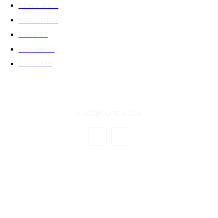
Financiar
160
ABUZURI
158
Social
157
Educatie
151
Cultura
149
© ECOPOLITICA 2024