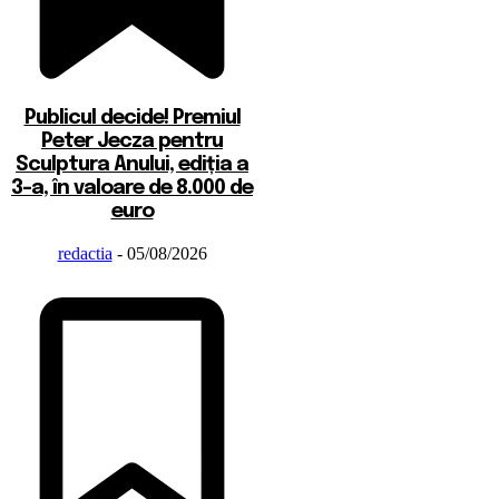
Publicul decide! Premiul
Peter Jecza pentru
Sculptura Anului, ediția a
3-a, în valoare de 8.000 de
euro
redactia
-
05/08/2026