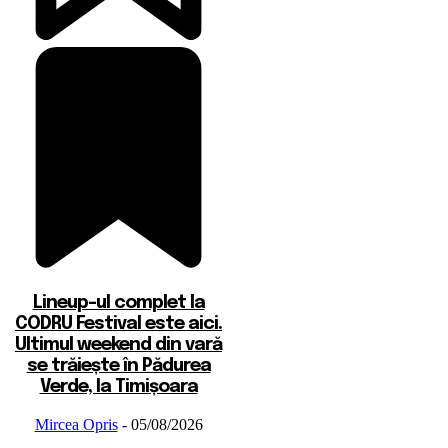
Lineup-ul complet la
CODRU Festival este aici.
Ultimul weekend din vară
se trăiește în Pădurea
Verde, la Timișoara
Mircea Opris
-
05/08/2026