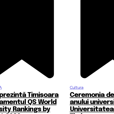
A
Cultura
prezintă Timișoara
Ceremonia des
samentul QS World
anului univers
sity Rankings by
Universitatea