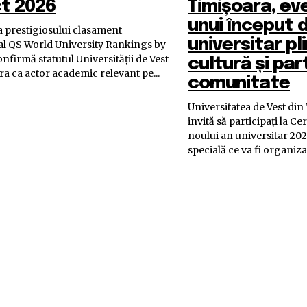
t 2026
Timișoara, ev
unui început 
a prestigiosului clasament
universitar pl
al QS World University Rankings by
nfirmă statutul Universității de Vest
cultură și par
a ca actor academic relevant pe...
comunitate
Universitatea de Vest di
invită să participați la C
noului an universitar 2025
specială ce va fi organizat