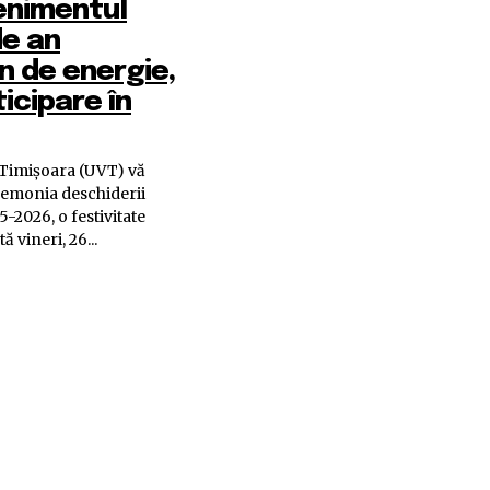
enimentul
de an
in de energie,
ticipare în
n Timișoara (UVT) vă
eremonia deschiderii
-2026, o festivitate
ă vineri, 26...