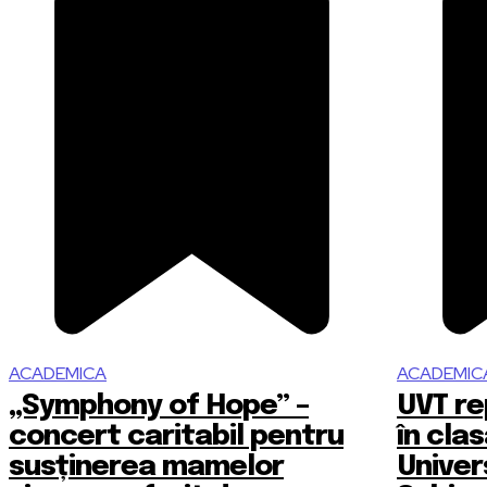
ACADEMICA
ACADEMIC
„Symphony of Hope” –
UVT re
concert caritabil pentru
în cla
susținerea mamelor
Univer