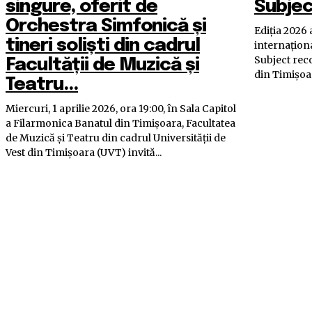
singure, oferit de
Subjec
Orchestra Simfonică și
Ediția 2026 
tineri soliști din cadrul
internațion
Subject reco
Facultății de Muzică și
din Timișoar
Teatru...
Miercuri, 1 aprilie 2026, ora 19:00, în Sala Capitol
a Filarmonica Banatul din Timișoara, Facultatea
de Muzică și Teatru din cadrul Universității de
Vest din Timișoara (UVT) invită...