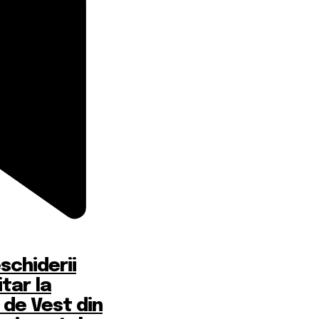
chiderii
itar la
 de Vest din