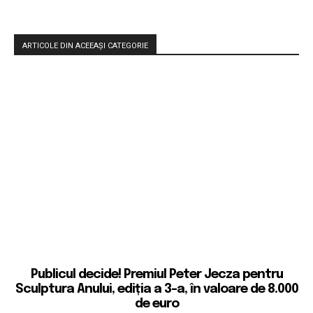
Semnal de Alarma
Sinecuri
Social
Sport
Științific
Teatrul Absurdului
Tehnologie
Timp liber
Traditii
Transport
Turism și călătorii
Umanitar
Mai mult
ARTICOLE DIN ACEEAȘI CATEGORIE
Publicul decide! Premiul Peter Jecza pentru
Sculptura Anului, ediția a 3-a, în valoare de 8.000
de euro