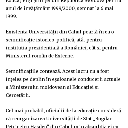
Educaţiei şi Ştiinţei din Republica Moldova pentru
anul de învăţământ 1999/2000, semnat la 6 mai
1999.
Existența Universității din Cahul poartă în ea o
semnificație istorico-politică, atât pentru
instituția prezidențială a României, cât și pentru
Ministerul român de Externe.
Semnificațiile contează. Acest lucru nu a fost
înțeles pe deplin în eșaloanele conducerii actuale
a Ministerului moldovean al Educației și
Cercetării.
Cel mai probabil, oficialii de la educație consideră
că reorganizarea Universității de Stat „Bogdan
Petriceicu Hașdeu” din Cahul prin absorbția ei cu