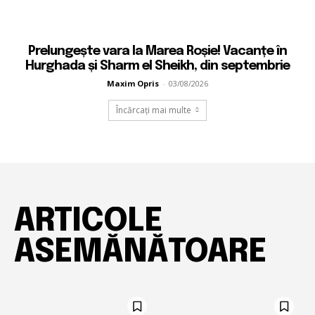
Prelungește vara la Marea Roșie! Vacanțe în
Hurghada și Sharm el Sheikh, din septembrie
Maxim Opris
-
03/08/2026
Încărcați mai multe
ARTICOLE
All
Mai mult
ASEMĂNĂTOARE