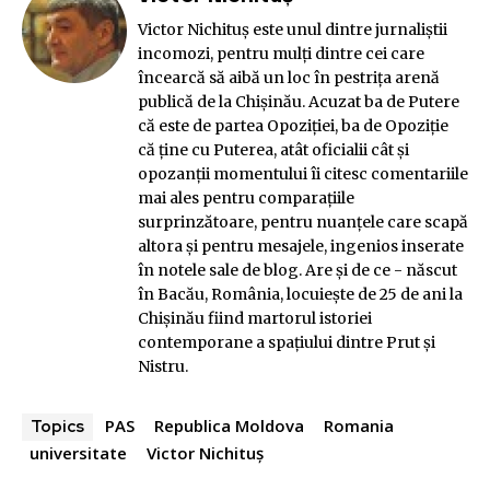
Victor Nichituş este unul dintre jurnaliştii
incomozi, pentru mulţi dintre cei care
încearcă să aibă un loc în pestriţa arenă
publică de la Chişinău. Acuzat ba de Putere
că este de partea Opoziției, ba de Opoziție
All
ABUZURI
ACADEMICA
Administratie
că ține cu Puterea, atât oficialii cât şi
Afaceri
Afaceri Europene
AGORA
Agribusiness
opozanţii momentului îi citesc comentariile
Agricultura
Alternativ
Analiza
Antreprenoriat
Aparare
Arta
Auto
BANI PUBLICI
Banking
mai ales pentru comparaţiile
Big Pharma
Caritate
Cenzurat
Cibernetica
surprinzătoare, pentru nuanţele care scapă
CINEMA / Film
Comert
Commedia dell'Arte
COMUNICARE
CORUPTIE
Culinar
Cultura
altora şi pentru mesajele, ingenios inserate
Dezinformare / Fake news
Diaspora
DIGITAL WORLD
Diplomatie
în notele sale de blog. Are și de ce - născut
Ecologie
Economie
Educatie
ELECTORAL
ENERGIE
Entertainment
EXCLUSIVITATE
în Bacău, România, locuiește de 25 de ani la
Externe
Fauda & Frauda
Featured
Financiar
GEOPOLITICA
GEOPOLITICA
Habitat
Chișinău fiind martorul istoriei
ILEGAL non-stop
Inculta Mondiala
Industrial
contemporane a spațiului dintre Prut și
Infrastructură
Intelligence
Intern
International
Investigatii
Investitii
Istorie
Justitie
Legislatie
Nistru.
Libertatea de exprimare
Lifestyle
Local
MANIPULARE
Media
Medicina
Mediu
Militar
Mobilitate
NU EXISTA COINCIDENTE
Oferte si promotii
Opinie
PAMFLET
PAMFLET
PE SURSE
PAS
Republica Moldova
Romania
Topics
PODcast pe BEGA
Politica
POLUARE
POZITIV
universitate
Victor Nichituș
Prejudecăți de valoare
Profil
PROPAGANDA
Religie
Renault
RESURSE
Retail / Comert
Romania
Sanatate
SATIRA
SCAMDEMIC
Securitate