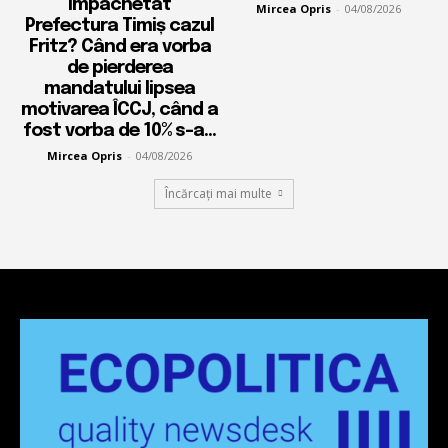
împachetat
Mircea Opris
-
04/08/2026
Prefectura Timiș cazul
Fritz? Când era vorba
de pierderea
mandatului lipsea
motivarea ÎCCJ, când a
fost vorba de 10% s-a...
Mircea Opris
-
04/08/2026
Încărcați mai multe