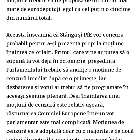
moțiune trebuie să fie propusă de un număr mai
mare de eurodeputați, egal cu cel puțin o cincime
din numărul total.
Aceasta înseamnă că Stânga și PfE vor concura
probabil pentru a-și prezenta propria moțiune
înaintea celorlalți. Primul care vine ar putea să o
supună la vot deja în octombrie: președinta
Parlamentului trebuie să anunțe o moțiune de
cenzură imediat după ce o primește, iar
dezbaterea și votul ar trebui să fie programate în
aceeași sesiune plenară. Deși înaintarea unei
moțiuni de cenzură este relativ ușoară,
răsturnarea Comisiei Europene într-un vot
parlamentar este mai complicată. Moțiunea de
cenzură este adoptată doar cu o majoritate de două
treimi din voturile exprimate, reprezentând o