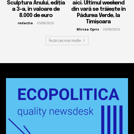
Sculptura Anului, ediția
aici. Ultimul weekend
a 3-a, în valoare de
din vară se trăiește în
8.000 de euro
Pădurea Verde, la
Timișoara
redactia
-
05/08/2026
Mircea Opris
-
05/08/2026
Încărcați mai multe