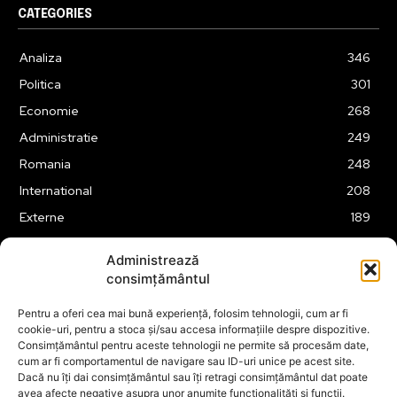
CATEGORIES
Analiza
346
Politica
301
Economie
268
Administratie
249
Romania
248
International
208
Externe
189
Justitie
175
Administrează
Legislatie
175
consimțământul
Tehnologie
163
Pentru a oferi cea mai bună experiență, folosim tehnologii, cum ar fi
Financiar
160
cookie-uri, pentru a stoca și/sau accesa informațiile despre dispozitive.
Consimțământul pentru aceste tehnologii ne permite să procesăm date,
ABUZURI
158
cum ar fi comportamentul de navigare sau ID-uri unice pe acest site.
Social
157
Dacă nu îți dai consimțământul sau îți retragi consimțământul dat poate
avea afecte negative asupra unor anumite funcționalități și funcții.