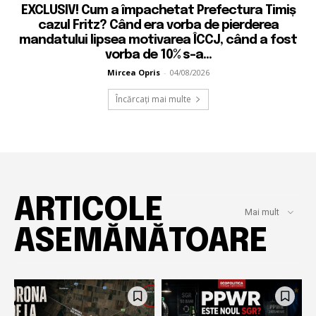
EXCLUSIV! Cum a împachetat Prefectura Timiș
cazul Fritz? Când era vorba de pierderea
mandatului lipsea motivarea ÎCCJ, când a fost
vorba de 10% s-a...
Mircea Opris
-
04/08/2026
Încărcați mai multe
ARTICOLE
Mai mult
ASEMĂNĂTOARE