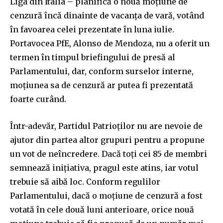
Liga din Italia – planifică o nouă moțiune de
cenzură încă dinainte de vacanța de vară, votând
în favoarea celei prezentate în luna iulie.
Portavocea PfE, Alonso de Mendoza, nu a oferit un
termen în timpul briefingului de presă al
Parlamentului, dar, conform surselor interne,
moțiunea sa de cenzură ar putea fi prezentată
foarte curând.
Într-adevăr, Partidul Patrioților nu are nevoie de
ajutor din partea altor grupuri pentru a propune
un vot de neîncredere. Dacă toți cei 85 de membri
semnează inițiativa, pragul este atins, iar votul
trebuie să aibă loc. Conform regulilor
Parlamentului, dacă o moțiune de cenzură a fost
votată în cele două luni anterioare, orice nouă