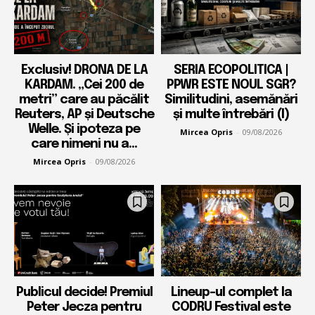
Exclusiv! DRONA DE LA
SERIA ECOPOLITICA |
KARDAM. „Cei 200 de
PPWR ESTE NOUL SGR?
metri” care au păcălit
Similitudini, asemănări
Reuters, AP și Deutsche
și multe întrebări (I)
Welle. Și ipoteza pe
Mircea Opris
-
09/08/2026
care nimeni nu a...
Mircea Opris
-
09/08/2026
Publicul decide! Premiul
Lineup-ul complet la
Peter Jecza pentru
CODRU Festival este