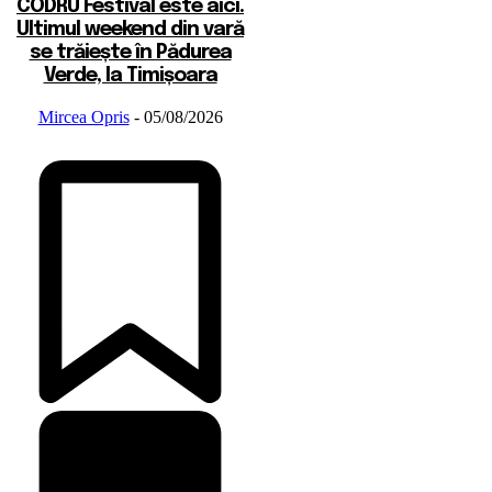
CODRU Festival este aici.
Ultimul weekend din vară
se trăiește în Pădurea
Verde, la Timișoara
Mircea Opris
-
05/08/2026