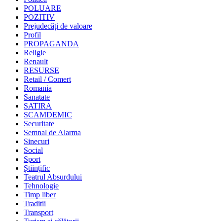
POLUARE
POZITIV
Prejudecăți de valoare
Profil
PROPAGANDA
Religie
Renault
RESURSE
Retail / Comert
Romania
Sanatate
SATIRA
SCAMDEMIC
Securitate
Semnal de Alarma
Sinecuri
Social
Sport
Științific
Teatrul Absurdului
Tehnologie
Timp liber
Traditii
Transport