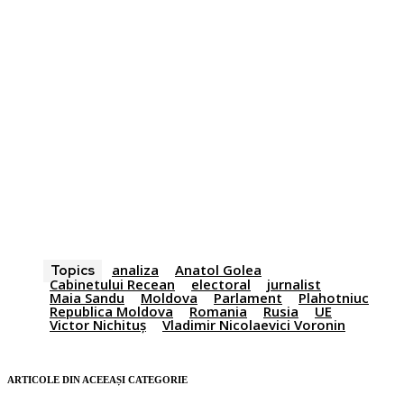
analiza
Anatol Golea
Topics
Cabinetului Recean
electoral
jurnalist
Maia Sandu
Moldova
Parlament
Plahotniuc
Republica Moldova
Romania
Rusia
UE
Victor Nichituș
Vladimir Nicolaevici Voronin
ARTICOLE DIN ACEEAȘI CATEGORIE