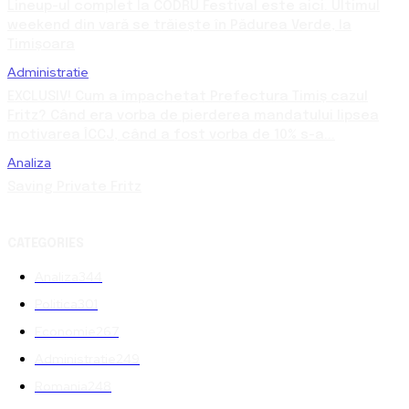
Lineup-ul complet la CODRU Festival este aici. Ultimul
weekend din vară se trăiește în Pădurea Verde, la
Timișoara
Administratie
EXCLUSIV! Cum a împachetat Prefectura Timiș cazul
Fritz? Când era vorba de pierderea mandatului lipsea
motivarea ÎCCJ, când a fost vorba de 10% s-a...
Analiza
Saving Private Fritz
CATEGORIES
Analiza
344
Politica
301
Economie
267
Administratie
249
Romania
248