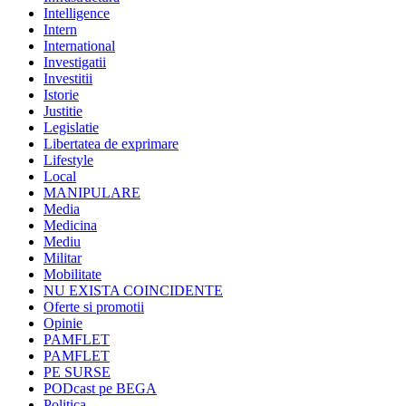
Intelligence
Intern
International
Investigatii
Investitii
Istorie
Justitie
Legislatie
Libertatea de exprimare
Lifestyle
Local
MANIPULARE
Media
Medicina
Mediu
Militar
Mobilitate
NU EXISTA COINCIDENTE
Oferte si promotii
Opinie
PAMFLET
PAMFLET
PE SURSE
PODcast pe BEGA
Politica