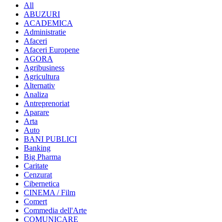
All
ABUZURI
ACADEMICA
Administratie
Afaceri
Afaceri Europene
AGORA
Agribusiness
Agricultura
Alternativ
Analiza
Antreprenoriat
Aparare
Arta
Auto
BANI PUBLICI
Banking
Big Pharma
Caritate
Cenzurat
Cibernetica
CINEMA / Film
Comert
Commedia dell'Arte
COMUNICARE