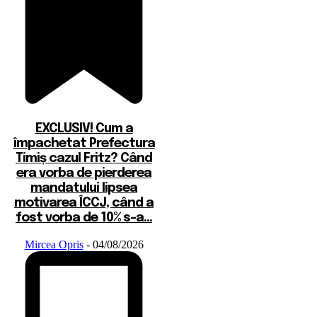
EXCLUSIV! Cum a
împachetat Prefectura
Timiș cazul Fritz? Când
era vorba de pierderea
mandatului lipsea
motivarea ÎCCJ, când a
fost vorba de 10% s-a...
Mircea Opris
-
04/08/2026