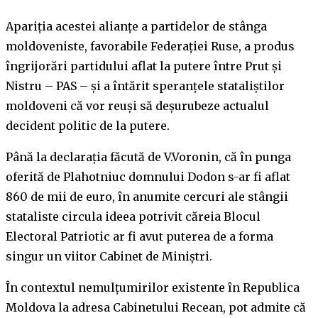
Apariția acestei alianțe a partidelor de stânga
moldoveniste, favorabile Federației Ruse, a produs
îngrijorări partidului aflat la putere între Prut și
Nistru – PAS – și a întărit speranțele stataliștilor
moldoveni că vor reuși să deșurubeze actualul
decident politic de la putere.
Până la declarația făcută de V.Voronin, că în punga
oferită de Plahotniuc domnului Dodon s-ar fi aflat
860 de mii de euro, în anumite cercuri ale stângii
stataliste circula ideea potrivit căreia Blocul
Electoral Patriotic ar fi avut puterea de a forma
singur un viitor Cabinet de Miniștri.
În contextul nemulțumirilor existente în Republica
Moldova la adresa Cabinetului Recean, pot admite că