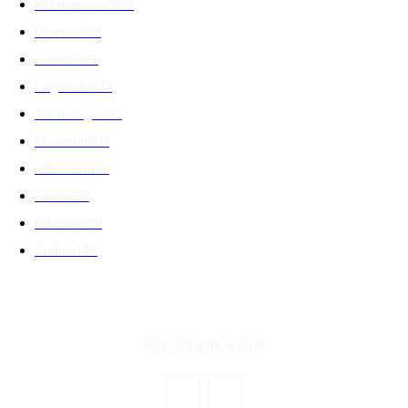
International
208
Externe
188
Justitie
175
Legislatie
174
Tehnologie
162
Financiar
160
ABUZURI
158
Social
157
Educatie
151
Cultura
149
© ECOPOLITICA 2024