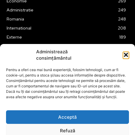
Economie
269
Administratie
249
Romania
248
International
208
Externe
189
Legislatie
176
Administrează
Justitie
175
consimțământul
Tehnologie
164
Pentru a oferi cea mai bună experiență, folosim tehnologii, cum ar fi
Financiar
160
cookie-uri, pentru a stoca și/sau accesa informațiile despre dispozitive.
Consimțământul pentru aceste tehnologii ne permite să procesăm date,
ABUZURI
158
cum ar fi comportamentul de navigare sau ID-uri unice pe acest site.
Social
157
Dacă nu îți dai consimțământul sau îți retragi consimțământul dat poate
avea afecte negative asupra unor anumite funcționalități și funcții.
Educatie
151
Cultura
149
Acceptă
Refuză