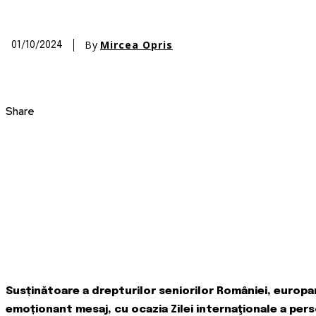
By
Mircea Opris
01/10/2024
Share
Susținătoare a drepturilor seniorilor României, europa
emoționant mesaj, cu ocazia Zilei internaţionale a per