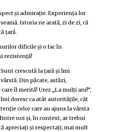
spect și admirație. Experiența lor
seamă. Istoria ne arată, zi de zi, că
ă țară.
ilor dificile și o fac în
i rezistență!
Sunt crescută la țară și îmi
ârstă. Din păcate, astăzi,
are îl merită! Urez „La mulți ani!”,
îmi doresc ca atât autoritățile, cât
atenție celor care au ajuns la vârsta
intre noi și, în context, ar trebui
ă apreciați și respectați, mai mult