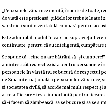
„Persoanele vârstnice merită, înainte de toate, re
de viață este prețioasă, pildele lor trebuie luate în 
vârstnicii sunt o veritabilă comoară pentru aceast
Este admirabil modul în care au supraviețuit vremur
continuare, pentru că au inteligență, cumpătare ș
Se spune că: „cine nu are bătrâni să-și cumpere!”. 
amintesc cât respect exista pentru persoanele în v
persoanele în vârstă nu se bucură de respectul pe c
de Ziua internaţională a persoanelor vârstnice, și 
și societatea civilă, să acorde mai mult respect și 
a treia. Fiecare zi este importantă pentru fiecare d
să-i facem să zâmbească, să se bucure și să se simt