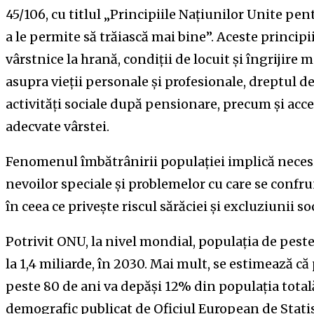
45/106, cu titlul „Principiile Națiunilor Unite pe
a le permite să trăiască mai bine”. Aceste princip
vârstnice la hrană, condiții de locuit și îngrijire 
asupra vieții personale și profesionale, dreptul de
activități sociale după pensionare, precum și acce
adecvate vârstei.
Fenomenul îmbătrânirii populaţiei implică necesit
nevoilor speciale şi problemelor cu care se confru
în ceea ce priveşte riscul sărăciei şi excluziunii so
Potrivit ONU, la nivel mondial, populaţia de pest
la 1,4 miliarde, în 2030. Mai mult, se estimează c
peste 80 de ani va depăşi 12% din populaţia tota
demografic publicat de Oficiul European de Statist