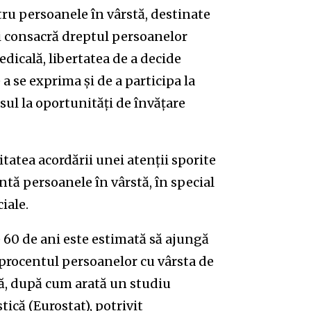
ntru persoanele în vârstă, destinate
ii consacră dreptul persoanelor
medicală, libertatea de a decide
 a se exprima și de a participa la
sul la oportunități de învățare
atea acordării unei atenţii sporite
ntă persoanele în vârstă, în special
ciale.
e 60 de ani este estimată să ajungă
ă procentul persoanelor cu vârsta de
lă, după cum arată un studiu
ică (Eurostat), potrivit