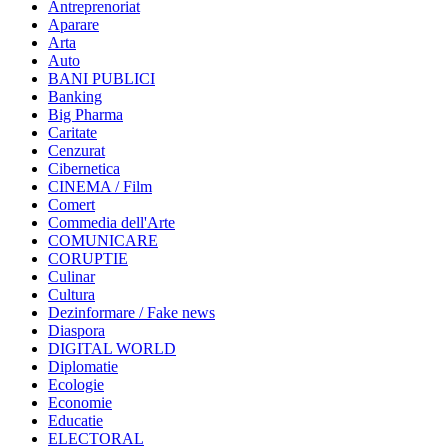
Antreprenoriat
Aparare
Arta
Auto
BANI PUBLICI
Banking
Big Pharma
Caritate
Cenzurat
Cibernetica
CINEMA / Film
Comert
Commedia dell'Arte
COMUNICARE
CORUPTIE
Culinar
Cultura
Dezinformare / Fake news
Diaspora
DIGITAL WORLD
Diplomatie
Ecologie
Economie
Educatie
ELECTORAL