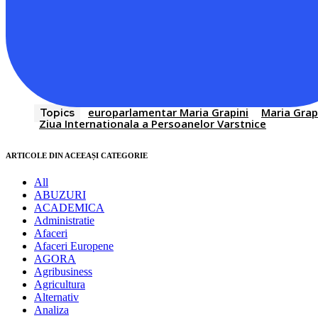
europarlamentar Maria Grapini
Maria Grap
Topics
Ziua Internationala a Persoanelor Varstnice
ARTICOLE DIN ACEEAȘI CATEGORIE
All
ABUZURI
ACADEMICA
Administratie
Afaceri
Afaceri Europene
AGORA
Agribusiness
Agricultura
Alternativ
Analiza