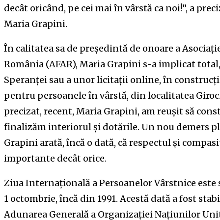
decât oricând, pe cei mai în vârstă ca noi!”, a pre
Maria Grapini.
În calitatea sa de președintă de onoare a Asociaț
România (AFAR), Maria Grapini s-a implicat total,
Speranței sau a unor licitații online, în construcț
pentru persoanele în vârstă, din localitatea Giroc
precizat, recent, Maria Grapini, am reușit să con
finalizăm interiorul și dotările. Un nou demers pl
Grapini arată, încă o dată, că respectul și compas
importante decât orice.
Ziua Internațională a Persoanelor Vârstnice este s
1 octombrie, încă din 1991. Acestă dată a fost stab
Adunarea Generală a Organizației Națiunilor Unite