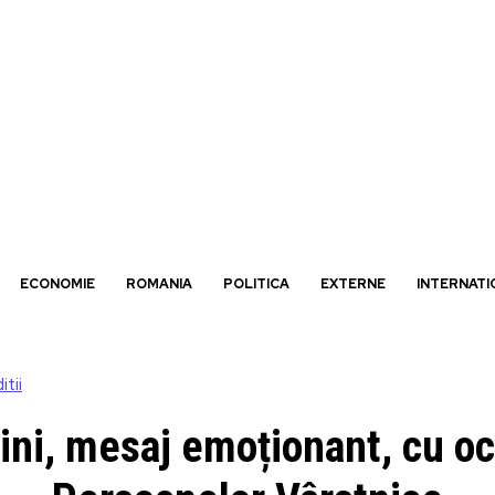
ECONOMIE
ROMANIA
POLITICA
EXTERNE
INTERNATI
itii
ni, mesaj emoționant, cu oca