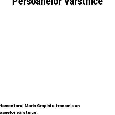
Persoanelor Vârstnice
rlamentarul Maria Grapini a transmis un
soanelor vârstnice.