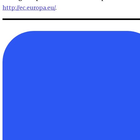
http://ec.europa.eu/
.