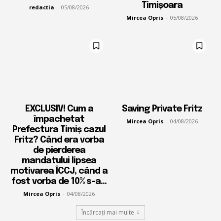
Timișoara
redactia
-
05/08/2026
Mircea Opris
-
05/08/2026
EXCLUSIV! Cum a
Saving Private Fritz
împachetat
Mircea Opris
-
04/08/2026
Prefectura Timiș cazul
Fritz? Când era vorba
de pierderea
mandatului lipsea
motivarea ÎCCJ, când a
fost vorba de 10% s-a...
Mircea Opris
-
04/08/2026
Încărcați mai multe