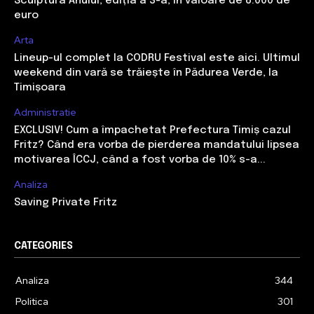
Sculptura Anului, ediția a 3-a, în valoare de 8.000 de
euro
Arta
Lineup-ul complet la CODRU Festival este aici. Ultimul
weekend din vară se trăiește în Pădurea Verde, la
Timișoara
Administratie
EXCLUSIV! Cum a împachetat Prefectura Timiș cazul
Fritz? Când era vorba de pierderea mandatului lipsea
motivarea ÎCCJ, când a fost vorba de 10% s-a...
Analiza
Saving Private Fritz
CATEGORIES
Analiza
344
Politica
301