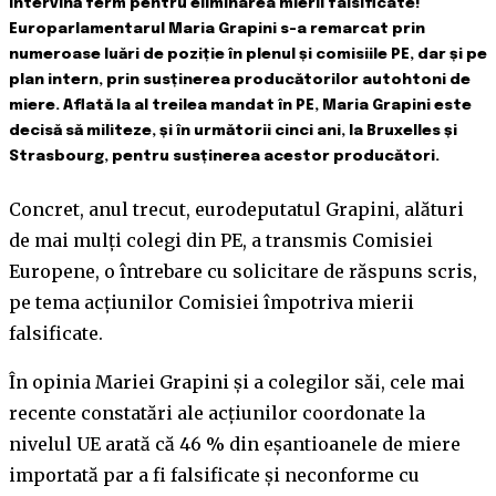
intervină ferm pentru eliminarea mierii falsificate!
Europarlamentarul Maria Grapini s-a remarcat prin
numeroase luări de poziție în plenul și comisiile PE, dar și pe
plan intern, prin susținerea producătorilor autohtoni de
miere. Aflată la al treilea mandat în PE, Maria Grapini este
decisă să militeze, și în următorii cinci ani, la Bruxelles și
Strasbourg, pentru susținerea acestor producători.
Concret, anul trecut, eurodeputatul Grapini, alături
de mai mulți colegi din PE, a transmis Comisiei
Europene, o întrebare cu solicitare de răspuns scris,
pe tema acțiunilor Comisiei împotriva mierii
falsificate.
În opinia Mariei Grapini și a colegilor săi, cele mai
recente constatări ale acțiunilor coordonate la
nivelul UE arată că 46 % din eșantioanele de miere
importată par a fi falsificate și neconforme cu