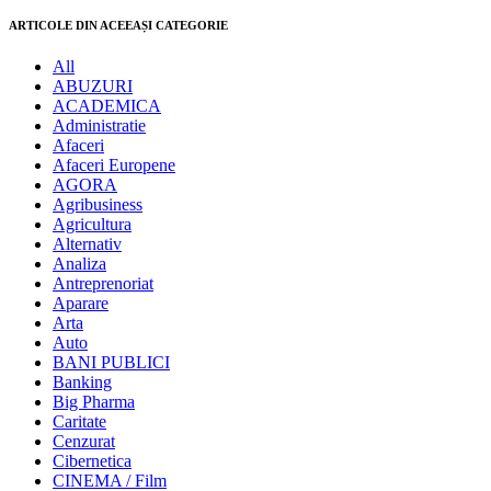
ARTICOLE DIN ACEEAȘI CATEGORIE
All
ABUZURI
ACADEMICA
Administratie
Afaceri
Afaceri Europene
AGORA
Agribusiness
Agricultura
Alternativ
Analiza
Antreprenoriat
Aparare
Arta
Auto
BANI PUBLICI
Banking
Big Pharma
Caritate
Cenzurat
Cibernetica
CINEMA / Film