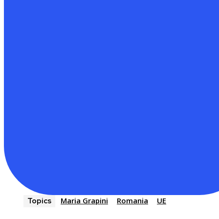
Maria Grapini
Romania
UE
Topics