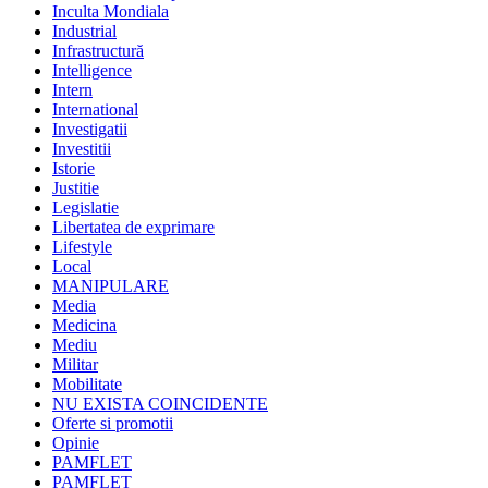
Inculta Mondiala
Industrial
Infrastructură
Intelligence
Intern
International
Investigatii
Investitii
Istorie
Justitie
Legislatie
Libertatea de exprimare
Lifestyle
Local
MANIPULARE
Media
Medicina
Mediu
Militar
Mobilitate
NU EXISTA COINCIDENTE
Oferte si promotii
Opinie
PAMFLET
PAMFLET