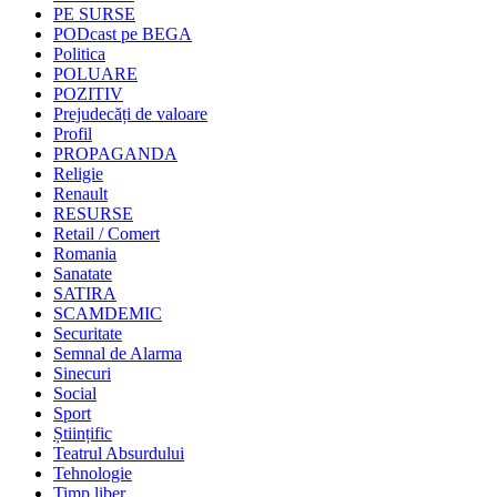
PE SURSE
PODcast pe BEGA
Politica
POLUARE
POZITIV
Prejudecăți de valoare
Profil
PROPAGANDA
Religie
Renault
RESURSE
Retail / Comert
Romania
Sanatate
SATIRA
SCAMDEMIC
Securitate
Semnal de Alarma
Sinecuri
Social
Sport
Științific
Teatrul Absurdului
Tehnologie
Timp liber