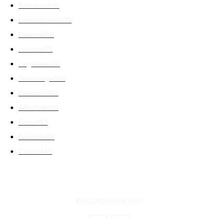
Romania
248
International
208
Externe
188
Justitie
175
Legislatie
174
Tehnologie
162
Financiar
160
ABUZURI
158
Social
157
Educatie
151
Cultura
149
© ECOPOLITICA 2024