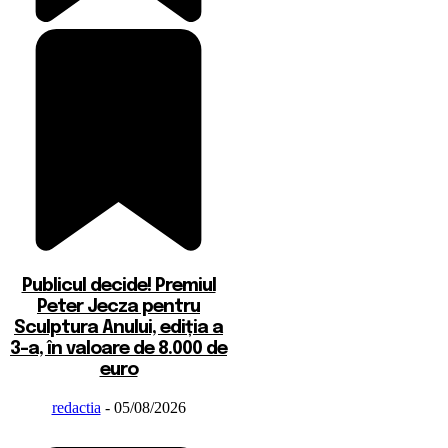
Publicul decide! Premiul
Peter Jecza pentru
Sculptura Anului, ediția a
3-a, în valoare de 8.000 de
euro
redactia
-
05/08/2026