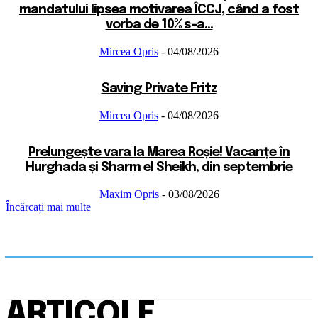
mandatului lipsea motivarea ÎCCJ, când a fost
vorba de 10% s-a...
Mircea Opris
-
04/08/2026
Saving Private Fritz
Mircea Opris
-
04/08/2026
Prelungește vara la Marea Roșie! Vacanțe în
Hurghada și Sharm el Sheikh, din septembrie
Maxim Opris
-
03/08/2026
Încărcați mai multe
ARTICOLE