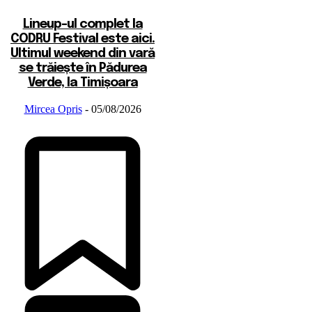
Lineup-ul complet la
CODRU Festival este aici.
Ultimul weekend din vară
se trăiește în Pădurea
Verde, la Timișoara
Mircea Opris
-
05/08/2026