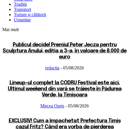
Traditii
Transport
Turism și călătorii
Umanitar
Mai mult
Publicul decide! Premiul Peter Jecza pentru
Sculptura Anului, ediția a 3-a, în valoare de 8.000 de
euro
redactia
-
05/08/2026
Lineup-ul complet la CODRU Festival este aici.
Ultimul weekend din vară se trăiește în Pădurea
Verde, la Timișoara
Mircea Opris
-
05/08/2026
EXCLUSIV! Cum a împachetat Prefectura Timiș
cazul Fritz? Când era vorba de pierderea