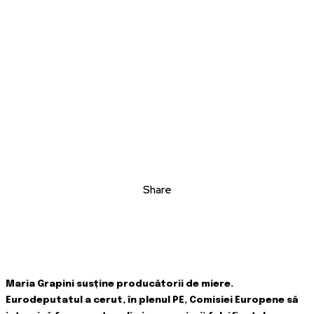
Share
Maria Grapini susține producătorii de miere.
Eurodeputatul a cerut, în plenul PE, Comisiei Europene să