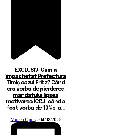
EXCLUSIV! Cum a
împachetat Prefectura
Timiș cazul Fritz? Când
era vorba de pierderea
mandatului lipsea
motivarea ÎCCJ, când a
fost vorba de 10% s-a...
Mircea Opris
-
04/08/2026