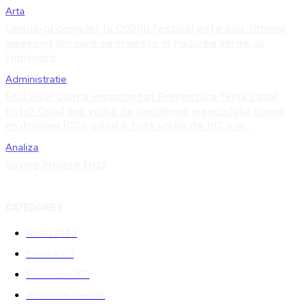
Arta
Lineup-ul complet la CODRU Festival este aici. Ultimul
weekend din vară se trăiește în Pădurea Verde, la
Timișoara
Administratie
EXCLUSIV! Cum a împachetat Prefectura Timiș cazul
Fritz? Când era vorba de pierderea mandatului lipsea
motivarea ÎCCJ, când a fost vorba de 10% s-a...
Analiza
Saving Private Fritz
CATEGORIES
Analiza
344
Politica
301
Economie
267
Administratie
249